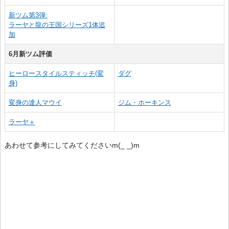
新ツム第3弾:
ラーヤと龍の王国シリーズ1体追
加
6月新ツム評価
ヒーロースタイルスティッチ(変
ダグ
身)
変身の達人マウイ
ジム・ホーキンス
ラーヤ＋
あわせて参考にしてみてくださいm(_ _)m