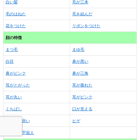
白い髪
毛が三本
毛のはねた
毛を結んだ
花をつけた
リボンをつけた
顔の特徴
まつ毛
まゆ毛
白目
鼻が黒い
鼻がピンク
鼻が三角
耳がとがった
耳が垂れた
耳が丸い
耳がピンク
くちばし
口が見える
ほっぺが赤い
ヒゲ
三つ目の宇宙人