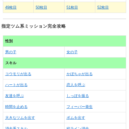
49枚目
50枚目
51枚目
52枚目
指定ツム系ミッション完全攻略
性別
男の子
女の子
スキル
コウモリが出る
かぼちゃが出る
ハートが出る
恋人を呼ぶ
友達を呼ぶ
しっぽを振る
時間を止める
フィーバー発生
大きなツムを出す
ボムを出す
消去系スキル
縦ライン消去