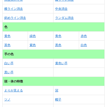
横ライン消去
中央消去
斜めライン消去
ランダム消去
色
黄色
緑色
青色
赤色
茶色
紫色
黒色
白色
手の色
白い手
黄色い手
黒い手
頭・体の特徴
えりが見える
冠
ツノ
帽子