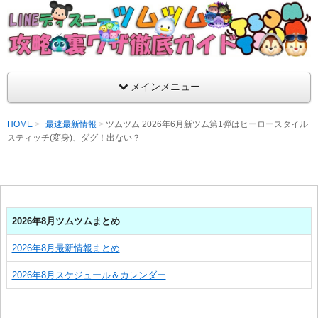
支持率No1！痒いところに手が届くツムツム攻略サイト！新ツム
ラ評価も丁寧に解説！ツムツムを120％楽しめるサイトを目指し
LINEディズニー ツムツム攻略・裏ワザ徹
メインメニュー
HOME
最速最新情報
ツムツム 2026年6月新ツム第1弾はヒーロースタイル
スティッチ(変身)、ダグ！出ない？
2026年8月ツムツムまとめ
2026年8月最新情報まとめ
2026年8月スケジュール＆カレンダー