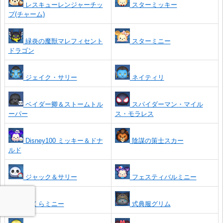
レスキューレンジャーチッ
スターミッキー
プ(チャーム)
緑炎の魔獣マレフィセント
スターミニー
ドラゴン
ジェイク・サリー
ネイティリ
ベイダー卿＆ストームトル
スパイダーマン・マイル
ーパー
ス・モラレス
Disney100 ミッキー＆ドナ
陰謀の策士スカー
ルド
ジャック＆サリー
フェスティバルミニー
さくらミニー
式典服グリム