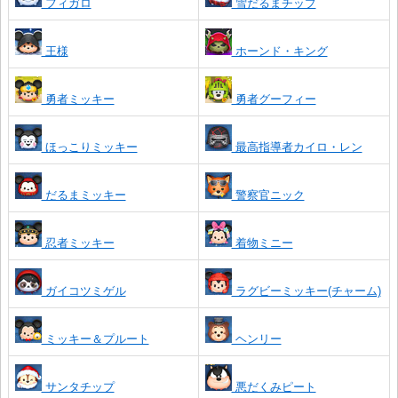
フィガロ
雪だるまチップ
王様
ホーンド・キング
勇者ミッキー
勇者グーフィー
ほっこりミッキー
最高指導者カイロ・レン
だるまミッキー
警察官ニック
忍者ミッキー
着物ミニー
ガイコツミゲル
ラグビーミッキー(チャーム)
ミッキー＆プルート
ヘンリー
サンタチップ
悪だくみピート