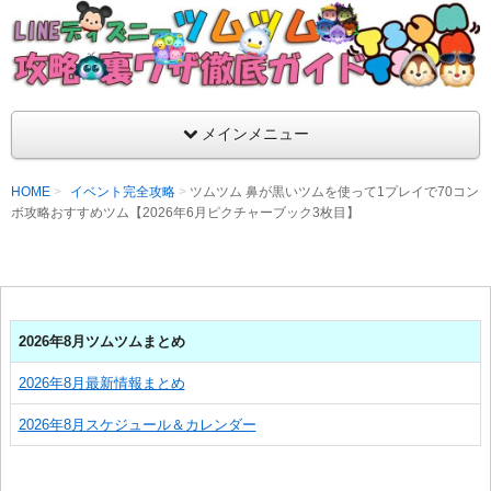
支持率No1！痒いところに手が届くツムツム攻略サイト！新ツム
ラ評価も丁寧に解説！ツムツムを120％楽しめるサイトを目指し
LINEディズニー ツムツム攻略・裏ワザ徹
メインメニュー
HOME
イベント完全攻略
ツムツム 鼻が黒いツムを使って1プレイで70コン
ボ攻略おすすめツム【2026年6月ピクチャーブック3枚目】
2026年8月ツムツムまとめ
2026年8月最新情報まとめ
2026年8月スケジュール＆カレンダー