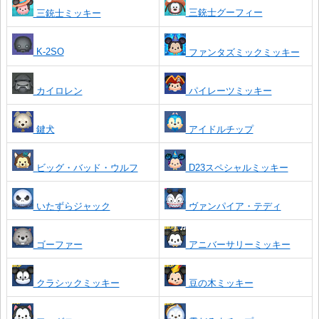
三銃士グーフィー
三銃士ミッキー
K-2SO
ファンタズミックミッキー
カイロレン
パイレーツミッキー
鍵犬
アイドルチップ
ビッグ・バッド・ウルフ
D23スペシャルミッキー
いたずらジャック
ヴァンパイア・テディ
ゴーファー
アニバーサリーミッキー
クラシックミッキー
豆の木ミッキー