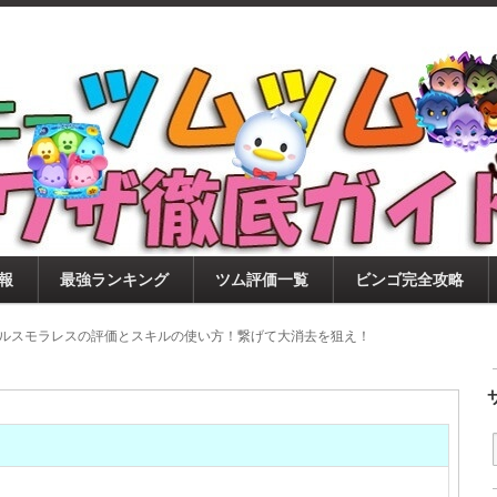
ツムツム攻略サイト！新ツム・イベント・ピックアップ・
ツムツム攻略・裏ワザ徹底ガイド
もに、ビンゴ・キャラ評価も丁寧に解説！ツムツムを12
。
報
最強ランキング
ツム評価一覧
ビンゴ完全攻略
イルスモラレスの評価とスキルの使い方！繋げて大消去を狙え！