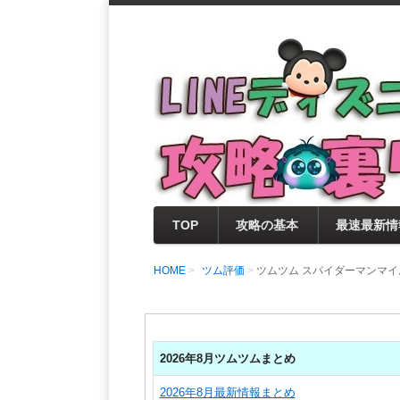
支持率No1！痒いところに手が届く
LINEディズニー 
セレクト情報をいち早く提供するとと
0％楽しめるサイトを目指しています
TOP
攻略の基本
最速最新情
HOME
ツム評価
ツムツム スパイダーマンマ
2026年8月ツムツムまとめ
2026年8月最新情報まとめ