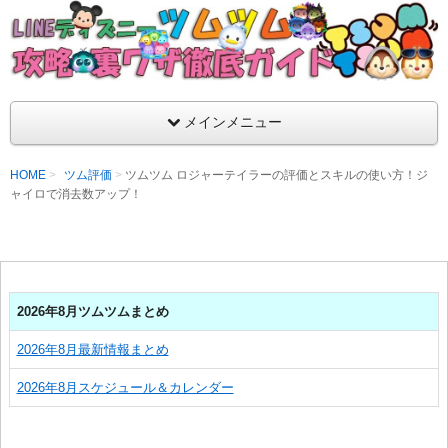
支持率No1！痒いところに手が届くツムツム攻略サイト！新ツム
ラ評価も丁寧に解説！ツムツムを120％楽しめるサイトを目指し
LINEディズニー ツムツム攻略・裏ワザ徹
メインメニュー
HOME
ツム評価
ツムツム ロジャーテイラーの評価とスキルの使い方！ジ
ャイロで消去数アップ！
2026年8月ツムツムまとめ
2026年8月最新情報まとめ
2026年8月スケジュール＆カレンダー