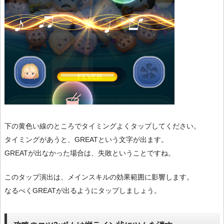
下の黄色い線のところでタイミングよくタップしてください。
タイミングがあうと、GREATという文字が出ます。
GREATが出なかった場合は、失敗ということですね。
このタップ演出は、メインスキルの効果範囲に影響します。
なるべくGREATが出るようにタップしましょう。