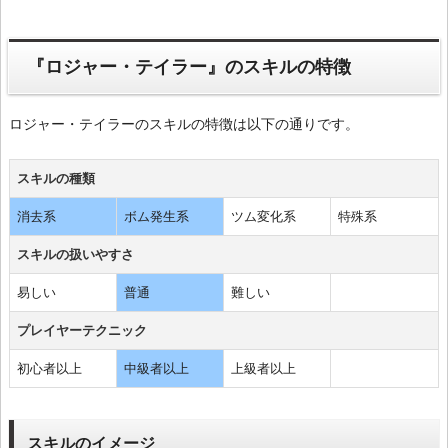
『ロジャー・テイラー』のスキルの特徴
ロジャー・テイラーのスキルの特徴は以下の通りです。
スキルの種類
消去系
ボム発生系
ツム変化系
特殊系
スキルの扱いやすさ
易しい
普通
難しい
プレイヤーテクニック
初心者以上
中級者以上
上級者以上
スキルのイメージ