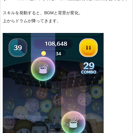
スキルを発動すると、BGMと背景が変化。
上からドラムが降ってきます。