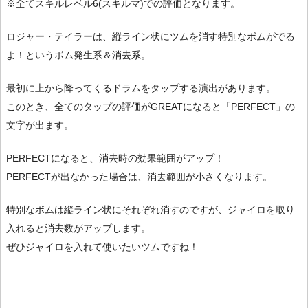
※全てスキルレベル6(スキルマ)での評価となります。
ロジャー・テイラーは、縦ライン状にツムを消す特別なボムがでる
よ！というボム発生系＆消去系。
最初に上から降ってくるドラムをタップする演出があります。
このとき、全てのタップの評価がGREATになると「PERFECT」の
文字が出ます。
PERFECTになると、消去時の効果範囲がアップ！
PERFECTが出なかった場合は、消去範囲が小さくなります。
特別なボムは縦ライン状にそれぞれ消すのですが、ジャイロを取り
入れると消去数がアップします。
ぜひジャイロを入れて使いたいツムですね！