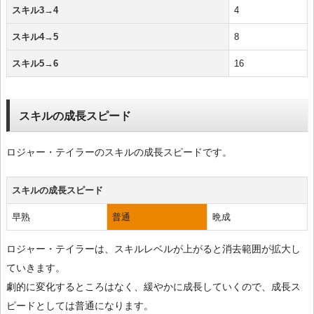
スキル3→4
4
スキル4→5
8
スキル5→6
16
スキルの成長スピード
ロジャー・テイラーのスキルの成長スピードです。
スキルの成長スピード
早熟
普通
晩成
ロジャー・テイラーは、スキルレベルが上がると消去範囲が拡大し
ていきます。
劇的に変化するところはなく、緩やかに成長していくので、成長ス
ピードとしては普通になります。