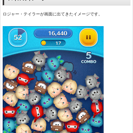
ロジャー・テイラーが画面に出てきたイメージです。