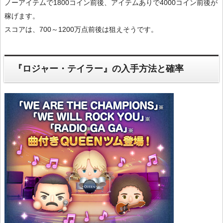
ノーアイテムで1800コイン前後、アイテムありで4000コイン前後が
稼げます。
スコアは、700～1200万点前後は狙えそうです。
『ロジャー・テイラー』の入手方法と確率