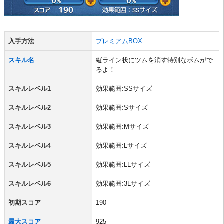
入手方法
プレミアムBOX
スキル名
縦ライン状にツムを消す特別なボムがで
るよ！
スキルレベル1
効果範囲:SSサイズ
スキルレベル2
効果範囲:Sサイズ
スキルレベル3
効果範囲:Mサイズ
スキルレベル4
効果範囲:Lサイズ
スキルレベル5
効果範囲:LLサイズ
スキルレベル6
効果範囲:3Lサイズ
初期スコア
190
最大スコア
925