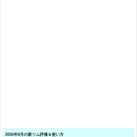
2026年8月の新ツム評価＆使い方