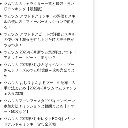
ツムツムのキャラクター一覧と最強・強い
順ランキング【最新版】
ツムツム アウトドアミッキーの評価とスキ
ルの使い方！フィーバーミッションで使え
る！
ツムツム アウトドアピートの評価とスキル
の使い方！花火を打ち上げた時の爽快感が
やみつき！
ツムツム 2026年8月新ツム第2弾はアウトド
アミッキー、ピート！出ない？
ツムツム 2026年8月ひろばイベント～プー
さんシリーズのツム83億個～攻略完全まと
め
ツムツム おしりまんまるプー＋の配布・入
手方法まとめ【2026年8月ツムツムファンフ
ェスタ2026】
ツムツムファンフェスタ2026キャンペーン
参加方法！ミッションと報酬まとめ【チケ
ット50枚など】
ツムツム 2026年8月セレクトBOXはマリン
ドナルド＆ミッキー含む全26種