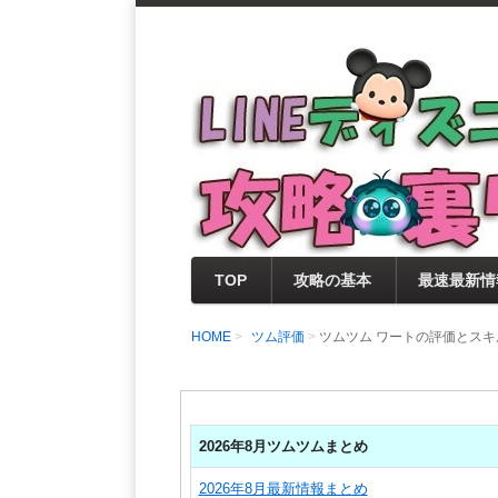
支持率No1！痒いところに手が届く
LINEディズニー 
セレクト情報をいち早く提供するとと
0％楽しめるサイトを目指しています
TOP
攻略の基本
最速最新情
HOME
ツム評価
ツムツム ワートの評価とス
2026年8月ツムツムまとめ
2026年8月最新情報まとめ