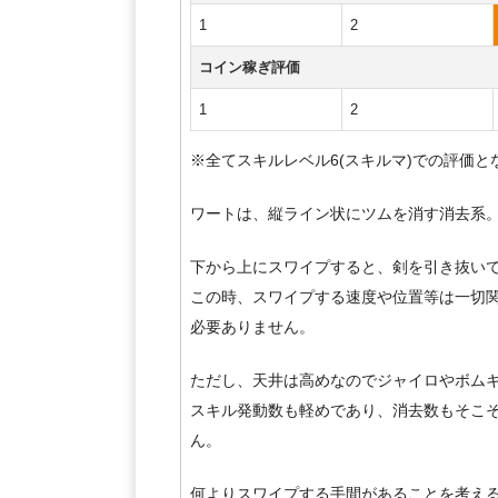
1
2
コイン稼ぎ評価
1
2
※全てスキルレベル6(スキルマ)での評価と
ワートは、縦ライン状にツムを消す消去系
下から上にスワイプすると、剣を引き抜い
この時、スワイプする速度や位置等は一切
必要ありません。
ただし、天井は高めなのでジャイロやボム
スキル発動数も軽めであり、消去数もそこ
ん。
何よりスワイプする手間があることを考え