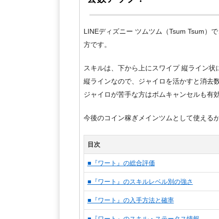
LINEディズニー ツムツム（Tsum Tsu
方です。
スキルは、下から上にスワイプ 縦ライン状
縦ラインなので、ジャイロを活かすと消去
ジャイロが苦手な方はボムキャンセルも有
今後のコイン稼ぎメインツムとして使えるか要注
目次
■『ワート』の総合評価
■『ワート』のスキルレベル別の強さ
■『ワート』の入手方法と確率
■『ワート』のスキル・ステータス情報