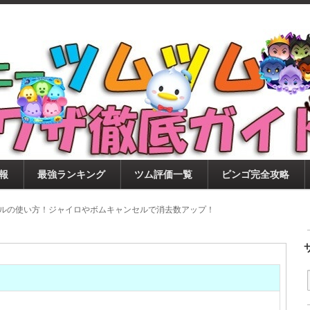
ツムツム攻略サイト！新ツム・イベント・ピックアップ・
ツムツム攻略・裏ワザ徹底ガイド
もに、ビンゴ・キャラ評価も丁寧に解説！ツムツムを12
。
報
最強ランキング
ツム評価一覧
ビンゴ完全攻略
キルの使い方！ジャイロやボムキャンセルで消去数アップ！