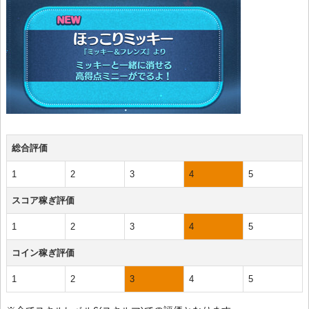
総合評価
1
2
3
4
5
スコア稼ぎ評価
1
2
3
4
5
コイン稼ぎ評価
1
2
3
4
5