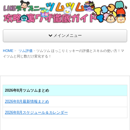
支持率No1！痒いところに手が届くツムツム攻略サイト！新ツム
ラ評価も丁寧に解説！ツムツムを120％楽しめるサイトを目指し
LINEディズニー ツムツム攻略・裏ワザ徹
メインメニュー
HOME
ツム評価
ツムツム ほっこりミッキーの評価とスキルの使い方！マ
イツムと同じ数だけ変化する！
2026年8月ツムツムまとめ
2026年8月最新情報まとめ
2026年8月スケジュール＆カレンダー