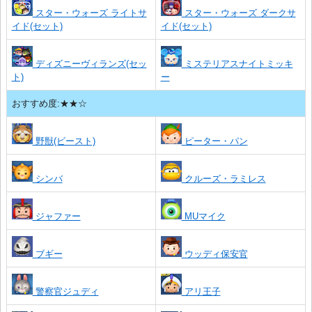
スター・ウォーズ ライトサ
スター・ウォーズ ダークサ
イド(セット)
イド(セット)
ディズニーヴィランズ(セッ
ミステリアスナイトミッキ
ト)
ー
おすすめ度:★★☆
野獣(ビースト)
ピーター・パン
シンバ
クルーズ・ラミレス
ジャファー
MUマイク
ブギー
ウッディ保安官
警察官ジュディ
アリ王子