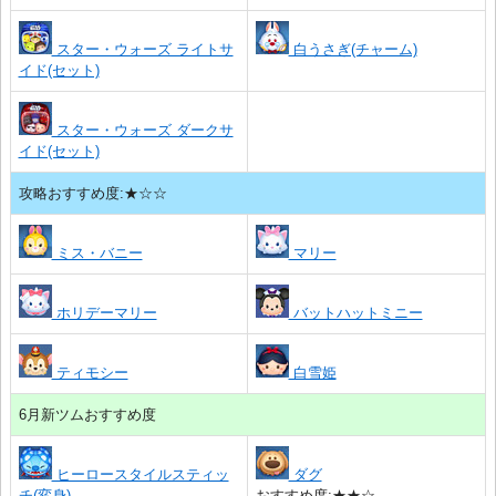
スター・ウォーズ ライトサ
白うさぎ(チャーム)
イド(セット)
スター・ウォーズ ダークサ
イド(セット)
攻略おすすめ度:★☆☆
ミス・バニー
マリー
ホリデーマリー
バットハットミニー
ティモシー
白雪姫
6月新ツムおすすめ度
ヒーロースタイルスティッ
ダグ
チ(変身)
おすすめ度:★★☆