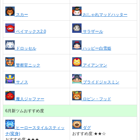
スカー
おしゃれマッドハッター
ベイマックス2.0
サラザール
ドロッセル
ハッピー白雪姫
警察官ニック
アイアンマン
サノス
ブライドジャスミン
魔人ジャファー
ロビン・フッド
6月新ツムおすすめ度
ヒーロースタイルスティッ
ダグ
チ(変身)
おすすめ度:★★☆
おすすめ度:★★★