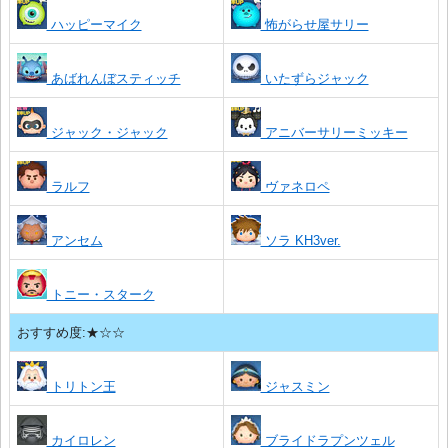
ハッピーマイク
怖がらせ屋サリー
あばれんぼスティッチ
いたずらジャック
ジャック・ジャック
アニバーサリーミッキー
ラルフ
ヴァネロペ
アンセム
ソラ KH3ver.
トニー・スターク
おすすめ度:★☆☆
トリトン王
ジャスミン
カイロレン
ブライドラプンツェル