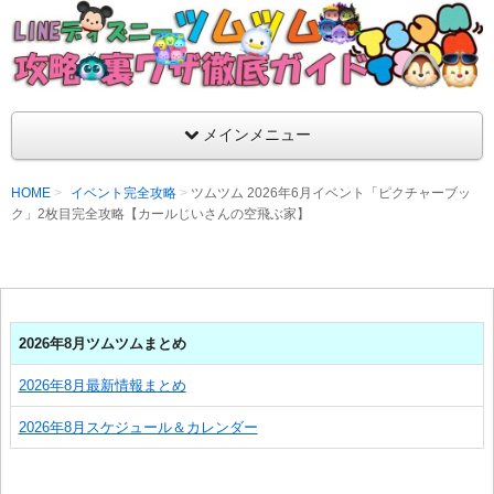
支持率No1！痒いところに手が届くツムツム攻略サイト！新ツム
ラ評価も丁寧に解説！ツムツムを120％楽しめるサイトを目指し
LINEディズニー ツムツム攻略・裏ワザ徹
メインメニュー
HOME
イベント完全攻略
ツムツム 2026年6月イベント「ピクチャーブッ
ク」2枚目完全攻略【カールじいさんの空飛ぶ家】
2026年8月ツムツムまとめ
2026年8月最新情報まとめ
2026年8月スケジュール＆カレンダー