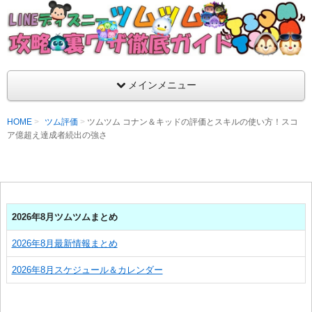
支持率No1！痒いところに手が届くツムツム攻略サイト！新ツム
ラ評価も丁寧に解説！ツムツムを120％楽しめるサイトを目指し
LINEディズニー ツムツム攻略・裏ワザ徹
メインメニュー
HOME
ツム評価
ツムツム コナン＆キッドの評価とスキルの使い方！スコ
ア億超え達成者続出の強さ
2026年8月ツムツムまとめ
2026年8月最新情報まとめ
2026年8月スケジュール＆カレンダー