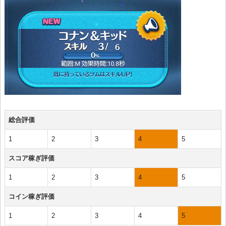
総合評価
1
2
3
4
5
スコア稼ぎ評価
1
2
3
4
5
コイン稼ぎ評価
1
2
3
4
5