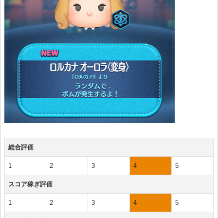
総合評価
1
2
3
4
5
スコア稼ぎ評価
1
2
3
4
5