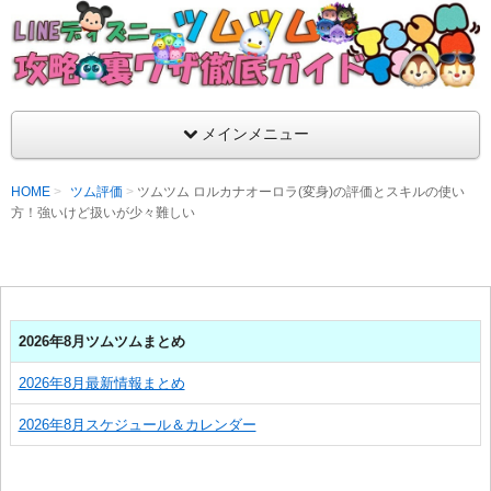
支持率No1！痒いところに手が届くツムツム攻略サイト！新ツム
ラ評価も丁寧に解説！ツムツムを120％楽しめるサイトを目指し
LINEディズニー ツムツム攻略・裏ワザ徹
メインメニュー
HOME
ツム評価
ツムツム ロルカナオーロラ(変身)の評価とスキルの使い
方！強いけど扱いが少々難しい
2026年8月ツムツムまとめ
2026年8月最新情報まとめ
2026年8月スケジュール＆カレンダー