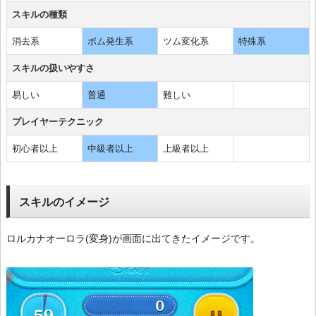
スキルの種類
消去系
ボム発生系
ツム変化系
特殊系
スキルの扱いやすさ
易しい
普通
難しい
プレイヤーテクニック
初心者以上
中級者以上
上級者以上
スキルのイメージ
ロルカナオーロラ(変身)が画面に出てきたイメージです。