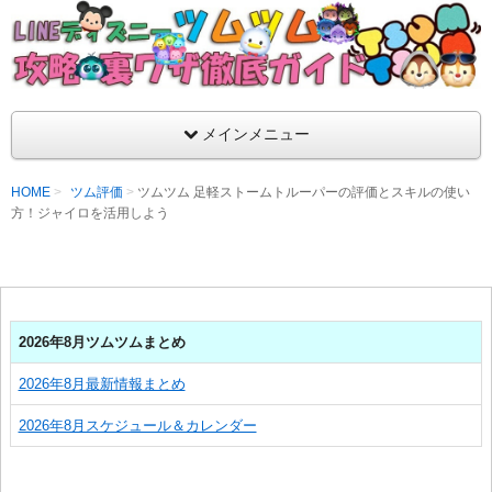
支持率No1！痒いところに手が届くツムツム攻略サイト！新ツム
ラ評価も丁寧に解説！ツムツムを120％楽しめるサイトを目指し
LINEディズニー ツムツム攻略・裏ワザ徹
メインメニュー
HOME
ツム評価
ツムツム 足軽ストームトルーパーの評価とスキルの使い
方！ジャイロを活用しよう
2026年8月ツムツムまとめ
2026年8月最新情報まとめ
2026年8月スケジュール＆カレンダー