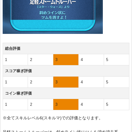
総合評価
1
2
3
4
5
スコア稼ぎ評価
1
2
3
4
5
コイン稼ぎ評価
1
2
3
4
5
※全てスキルレベル6(スキルマ)での評価となります。