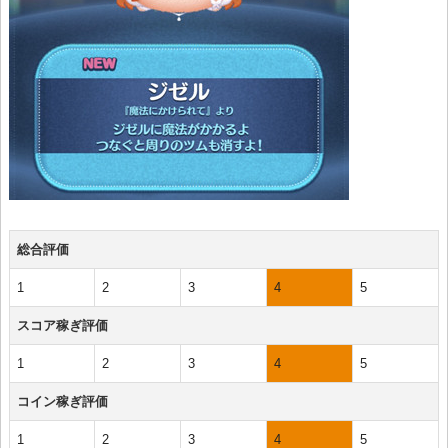
総合評価
1
2
3
4
5
スコア稼ぎ評価
1
2
3
4
5
コイン稼ぎ評価
1
2
3
4
5