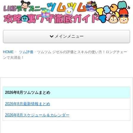
支持率No1！痒いところに手が届くツムツム攻略サイト！新ツム
ラ評価も丁寧に解説！ツムツムを120％楽しめるサイトを目指し
LINEディズニー ツムツム攻略・裏ワザ徹
メインメニュー
HOME
ツム評価
ツムツム ジゼルの評価とスキルの使い方！ロングチェー
ンで大消去！
2026年8月ツムツムまとめ
2026年8月最新情報まとめ
2026年8月スケジュール＆カレンダー