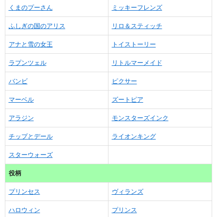
くまのプーさん
ミッキーフレンズ
ふしぎの国のアリス
リロ＆スティッチ
アナと雪の女王
トイストーリー
ラプンツェル
リトルマーメイド
バンビ
ピクサー
マーベル
ズートピア
アラジン
モンスターズインク
チップとデール
ライオンキング
スターウォーズ
役柄
プリンセス
ヴィランズ
ハロウィン
プリンス