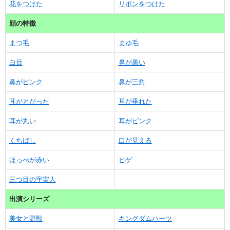
花をつけた
リボンをつけた
顔の特徴
まつ毛
まゆ毛
白目
鼻が黒い
鼻がピンク
鼻が三角
耳がとがった
耳が垂れた
耳が丸い
耳がピンク
くちばし
口が見える
ほっぺが赤い
ヒゲ
三つ目の宇宙人
出演シリーズ
美女と野獣
キングダムハーツ