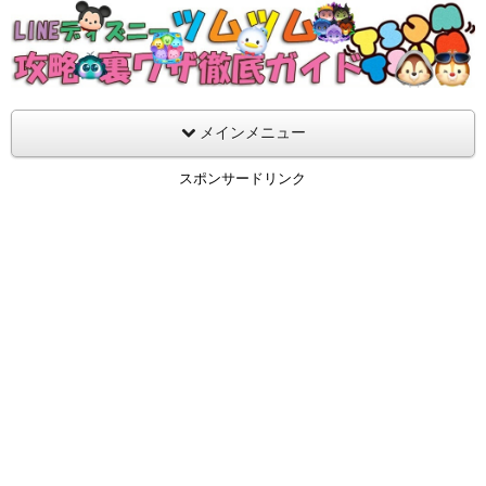
支持率No1！痒いところに手が届くツムツム攻略サイト！新ツム
ラ評価も丁寧に解説！ツムツムを120％楽しめるサイトを目指し
LINEディズニー ツムツム攻略・裏ワザ徹
メインメニュー
スポンサードリンク