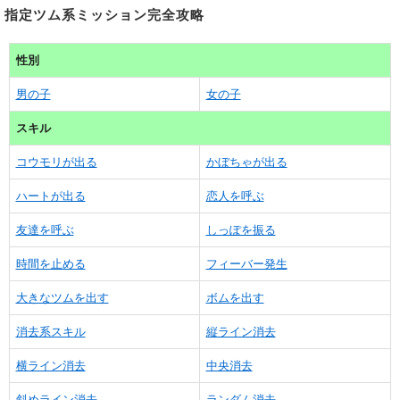
指定ツム系ミッション完全攻略
性別
男の子
女の子
スキル
コウモリが出る
かぼちゃが出る
ハートが出る
恋人を呼ぶ
友達を呼ぶ
しっぽを振る
時間を止める
フィーバー発生
大きなツムを出す
ボムを出す
消去系スキル
縦ライン消去
横ライン消去
中央消去
斜めライン消去
ランダム消去