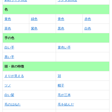
色
黄色
緑色
青色
赤色
茶色
紫色
黒色
白色
手の色
白い手
黄色い手
黒い手
頭・体の特徴
えりが見える
冠
ツノ
帽子
白い髪
毛が三本
毛のはねた
毛を結んだ