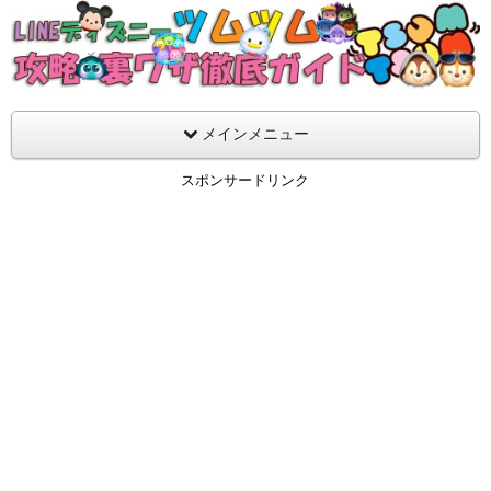
支持率No1！痒いところに手が届くツムツム攻略サイト！新ツム
ラ評価も丁寧に解説！ツムツムを120％楽しめるサイトを目指し
LINEディズニー ツムツム攻略・裏ワザ徹
メインメニュー
スポンサードリンク