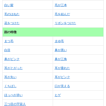
白い髪
毛が三本
毛のはねた
毛を結んだ
花をつけた
リボンをつけた
顔の特徴
まつ毛
まゆ毛
白目
鼻が黒い
鼻がピンク
鼻が三角
耳がとがった
耳が垂れた
耳が丸い
耳がピンク
くちばし
口が見える
ほっぺが赤い
ヒゲ
三つ目の宇宙人