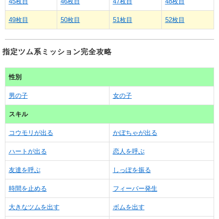
45枚目
46枚目
47枚目
48枚目
49枚目
50枚目
51枚目
52枚目
指定ツム系ミッション完全攻略
性別
男の子
女の子
スキル
コウモリが出る
かぼちゃが出る
ハートが出る
恋人を呼ぶ
友達を呼ぶ
しっぽを振る
時間を止める
フィーバー発生
大きなツムを出す
ボムを出す