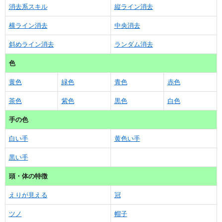
消去系スキル
縦ライン消去
横ライン消去
中央消去
斜めライン消去
ランダム消去
色
黄色
緑色
青色
赤色
茶色
紫色
黒色
白色
手の色
白い手
黄色い手
黒い手
頭・体の特徴
えりが見える
冠
ツノ
帽子