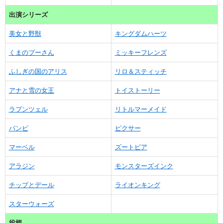
出演シリーズ
美女と野獣
キングダムハーツ
くまのプーさん
ミッキーフレンズ
ふしぎの国のアリス
リロ＆スティッチ
アナと雪の女王
トイストーリー
ラプンツェル
リトルマーメイド
バンビ
ピクサー
マーベル
ズートピア
アラジン
モンスターズインク
チップとデール
ライオンキング
スターウォーズ
役柄