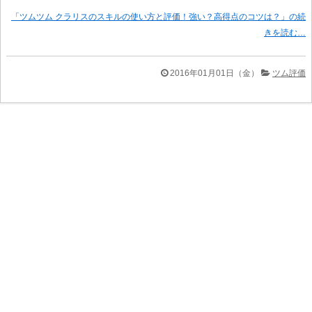
「ツムツム クラリスのスキルの使い方と評価！強い？高得点のコツは？」の続
きを読む…
2016年01月01日（金）
ツム評価