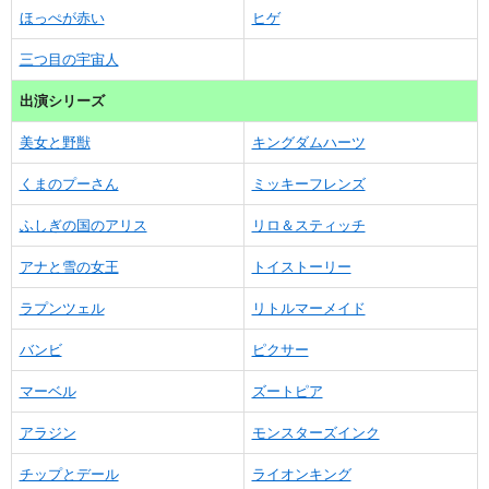
ほっぺが赤い
ヒゲ
三つ目の宇宙人
出演シリーズ
美女と野獣
キングダムハーツ
くまのプーさん
ミッキーフレンズ
ふしぎの国のアリス
リロ＆スティッチ
アナと雪の女王
トイストーリー
ラプンツェル
リトルマーメイド
バンビ
ピクサー
マーベル
ズートピア
アラジン
モンスターズインク
チップとデール
ライオンキング