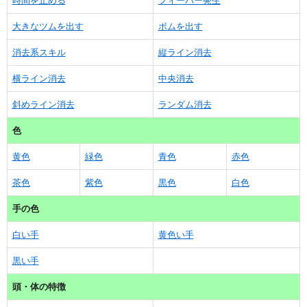
時間を止める
フィーバー発生
大きなツムを出す
ボムを出す
消去系スキル
縦ライン消去
横ライン消去
中央消去
斜めライン消去
ランダム消去
色
黄色
緑色
青色
赤色
茶色
紫色
黒色
白色
手の色
白い手
黄色い手
黒い手
頭・体の特徴