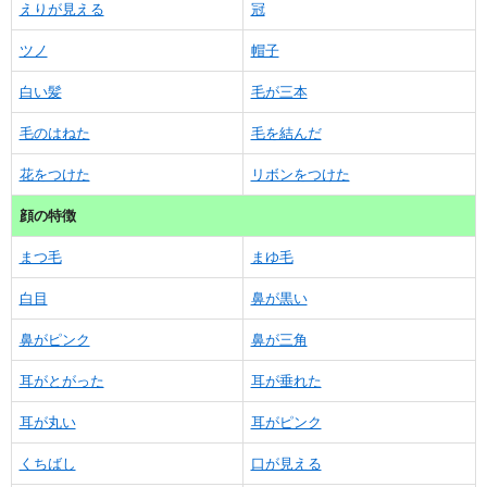
えりが見える
冠
ツノ
帽子
白い髪
毛が三本
毛のはねた
毛を結んだ
花をつけた
リボンをつけた
顔の特徴
まつ毛
まゆ毛
白目
鼻が黒い
鼻がピンク
鼻が三角
耳がとがった
耳が垂れた
耳が丸い
耳がピンク
くちばし
口が見える