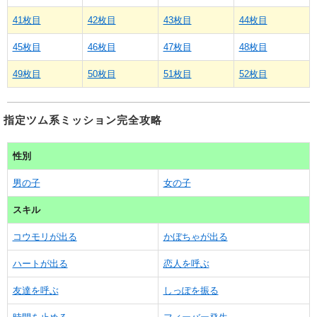
41枚目
42枚目
43枚目
44枚目
45枚目
46枚目
47枚目
48枚目
49枚目
50枚目
51枚目
52枚目
指定ツム系ミッション完全攻略
性別
男の子
女の子
スキル
コウモリが出る
かぼちゃが出る
ハートが出る
恋人を呼ぶ
友達を呼ぶ
しっぽを振る