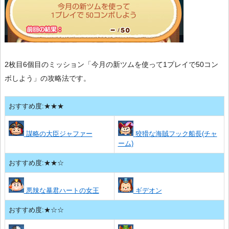
2枚目6個目のミッション「今月の新ツムを使って1プレイで50コン
ボしよう」の攻略法です。
おすすめ度:★★★
謀略の大臣ジャファー
狡猾な海賊フック船長(チャ
ーム)
おすすめ度:★★☆
悪辣な暴君ハートの女王
ギデオン
おすすめ度:★☆☆