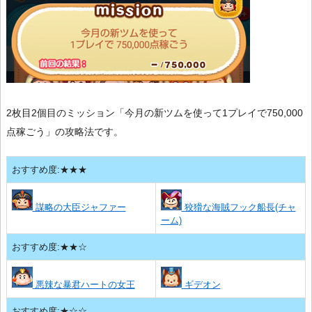
2枚目2個目のミッション「今月の新ツムを使って1プレイで750,000
点稼ごう」の攻略法です。
おすすめ度:★★★
謀略の大臣ジャファー
狡猾な海賊フック船長(チャ
ーム)
おすすめ度:★★☆
悪辣な暴君ハートの女王
ギデオン
おすすめ度:★☆☆