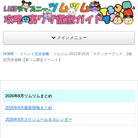
支持率No1！痒いところに手が届くツムツム攻略サイト！新ツム
ラ評価も丁寧に解説！ツムツムを120％楽しめるサイトを目指し
LINEディズニー ツムツム攻略・裏ワザ徹
メインメニュー
HOME
イベント完全攻略
ツムツム 2022年10月「ステッカーブック」2枚
目完全攻略【新ツム限定イベント】
2026年8月ツムツムまとめ
2026年8月最新情報まとめ
2026年8月スケジュール＆カレンダー