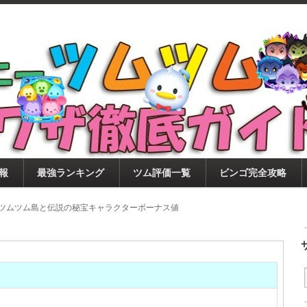
ツムツム攻略サイト！新ツム・イベント・ピックアップ・
ツムツム攻略・裏ワザ徹底ガイド
もに、ビンゴ・キャラ評価も丁寧に解説！ツムツムを12
。
報
最強ランキング
ツム評価一覧
ビンゴ完全攻略
7月ツムツム島と伝説の秘宝キャラクターボーナス値