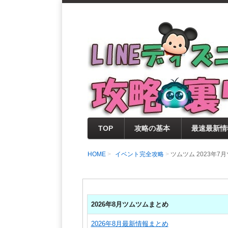
支持率No1！痒いところに手が届く
LINEディズニー 
セレクト情報をいち早く提供するとと
0％楽しめるサイトを目指しています
TOP
攻略の基本
最速最新情
HOME
イベント完全攻略
ツムツム 2023年
2026年8月ツムツムまとめ
2026年8月最新情報まとめ