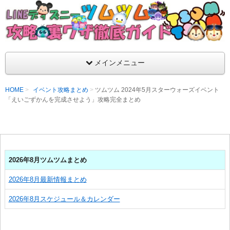
支持率No1！痒いところに手が届くツムツム攻略サイト！新ツム
ラ評価も丁寧に解説！ツムツムを120％楽しめるサイトを目指し
LINEディズニー ツムツム攻略・裏ワザ徹
メインメニュー
HOME
イベント攻略まとめ
ツムツム 2024年5月スターウォーズイベント
「えいごずかんを完成させよう」攻略完全まとめ
2026年8月ツムツムまとめ
2026年8月最新情報まとめ
2026年8月スケジュール＆カレンダー