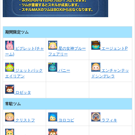
期間限定ツム
ピグレット(チャ
星の女神ブルー
エージェントP
ーム)
フェアリー
ジェットパック
バニー
エンチャンテッ
エイリアン
ドシンデレラ
ロゼッタ
常駐ツム
クリストフ
ヨロコビ
ラフィキ