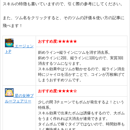
スキルの特徴も書いていますので、引く際の参考にしてください。
また、ツム名をクリックすると、そのツムの評価＆使い方の記事に
飛べます！
おすすめ度:★★★★★
エージェン
トP
斜めライン+縦ラインにツムを消す消去系。
斜めラインに2回、縦ラインに1回なので、実質3回
消去するツムになります。
スキル効果中はツムが動かせるので、縦ライン消去
時にジャイロを活かすことで、コインが万枚稼げて
しまうおすすめツムです。
おすすめ度:★★★★☆
星の女神ブ
ルーフェアリー
少しの間 3チェーンでもボムが発生するよ！という
特殊系。
スキル効果で出来たボムは誘爆もするので、大ボム
をうまく作れれば大消去が連発できます。
タイムボムで稼ぐタイプではないので、時間効率も
よく爽快感もあります。