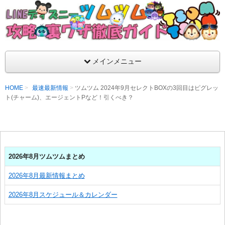
支持率No1！痒いところに手が届くツムツム攻略サイト！新ツム
ラ評価も丁寧に解説！ツムツムを120％楽しめるサイトを目指し
LINEディズニー ツムツム攻略・裏ワザ徹
メインメニュー
HOME
最速最新情報
ツムツム 2024年9月セレクトBOXの3回目はピグレッ
ト(チャーム)、エージェントPなど！引くべき？
2026年8月ツムツムまとめ
2026年8月最新情報まとめ
2026年8月スケジュール＆カレンダー