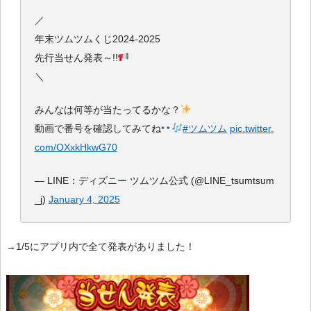
／
年末ツムツムくじ2024-2025
先行当せん発表～!!
＼
みんなは何等が当たってるかな？
動画で番号を確認してみてね
#ツムツム
pic.twitter.
com/OXxkHkwG70
— LINE：ディズニー ツムツム公式 (@LINE_tsumtsum
_j)
January 4, 2025
→1/5にアプリ内で全て発表がありました！