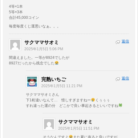
4等×1本
5等×3本
合計45,000コイン
毎度毎度くじ運悪いなぁ。。。
返信
サクママサオミ
2025年1月5日 5:06 PM
間違えました。一等が8924でしたが
8927だったから残念でした
返信
完熟いちご
2025年1月5日 11:21 PM
サクママサオミさん
下1桁違いなんて… 惜しすぎますねー
くぅぅぅ
すれ違った運の分 どこかで良い事起きるといいですね
サクママサオミ
2025年1月5日 11:51 PM
そうなんですよ
また夏に有ると良いですが、