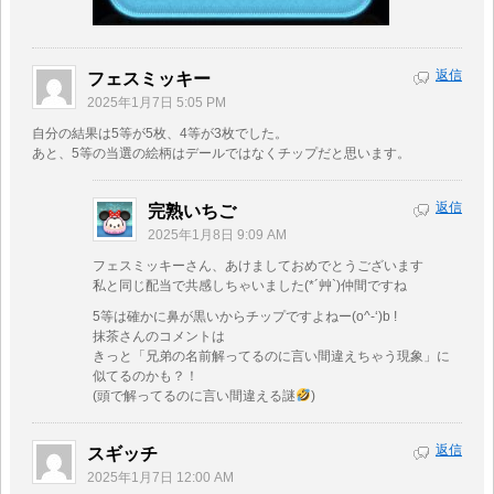
返信
フェスミッキー
2025年1月7日 5:05 PM
自分の結果は5等が5枚、4等が3枚でした。
あと、5等の当選の絵柄はデールではなくチップだと思います。
返信
完熟いちご
2025年1月8日 9:09 AM
フェスミッキーさん、あけましておめでとうございます
私と同じ配当で共感しちゃいました(*´艸`)仲間ですね
5等は確かに鼻が黒いからチップですよねー(o^-‘)b !
抹茶さんのコメントは
きっと「兄弟の名前解ってるのに言い間違えちゃう現象」に
似てるのかも？！
(頭で解ってるのに言い間違える謎
)
返信
スギッチ
2025年1月7日 12:00 AM