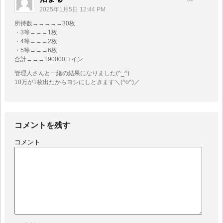
2025年1月5日 12:44 PM
所持数→→→→→30枚
・3等→→→1枚
・4等→→→2枚
・5等→→→6枚
合計→→→190000コイン
管理人さんと一緒の結果になりました(^_^)
10万が1枚出たからヨシにしときます＼(^o^)／
コメントを残す
コメント