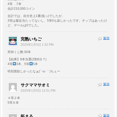
4等 :7本
合計210,000コイン
合計では、自分史上1番(低っ)でしたが、
3等は最近当たってないし、5等0も寂しかったです。チップはあったけ
ど、デールは0でした。
返信
完熟いちご
2025年1月5日 1:32 PM
所持くじ数:30本
【結果】8本当選(2割6分？)
4等
3本、5等
5本
特別賞欲しかったなぁ(´･ω･｀)ちぇー
返信
サクママサオミ
2025年1月5日 12:51 PM
４等２本
5等６本
返信
拓まる