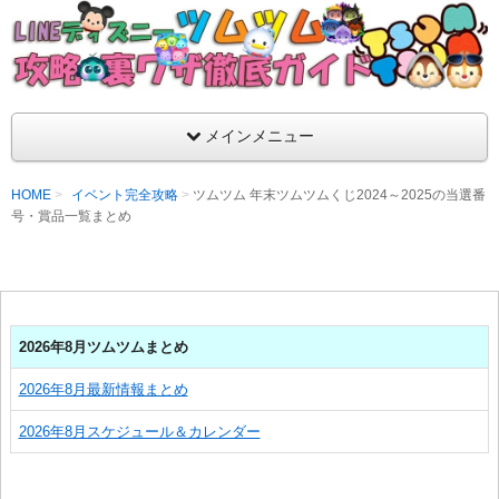
支持率No1！痒いところに手が届くツムツム攻略サイト！新ツム
ラ評価も丁寧に解説！ツムツムを120％楽しめるサイトを目指し
LINEディズニー ツムツム攻略・裏ワザ徹
メインメニュー
HOME
イベント完全攻略
ツムツム 年末ツムツムくじ2024～2025の当選番
号・賞品一覧まとめ
2026年8月ツムツムまとめ
2026年8月最新情報まとめ
2026年8月スケジュール＆カレンダー