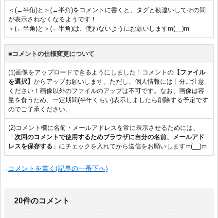
＜(←半角)と＞(←半角)をコメントに書くと、タグと勘違いしてその間
が表示されなくなるようです！
＜(←半角)と＞(←半角)は、使わないようにお願いしますm(__)m
■コメントの仕様変更について
(1)画像をアップロードできるようにしました！コメントの
【ファイル
を選択】
からアップお願いします。ただし、個人情報には十分ご注意
ください！画像以外のファイルのアップは不可です。なお、画像は容
量を食うため、一定期間(半年くらい)表示しましたら削除する予定です
のでご了承ください。
(2)コメント欄に名前・メールアドレスを常に表示させるためには、
「
次回のコメントで使用するためブラウザに自分の名前、メールアド
レスを保存する
」にチェックを入れてから送信をお願いしますm(__)m
↓
コメントを書く(記事の一番下へ)
20件のコメント