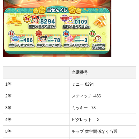
当選番号
1等
ミニー 8294
2等
スティッチ -486
3等
ミッキー –78
4等
ピグレット —3
5等
チップ 数字関係なく当選