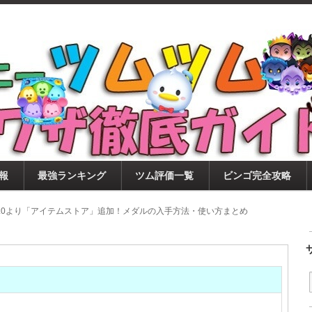
ツムツム攻略サイト！新ツム・イベント・ピックアップ・
ツムツム攻略・裏ワザ徹底ガイド
もに、ビンゴ・キャラ評価も丁寧に解説！ツムツムを12
。
報
最強ランキング
ツム評価一覧
ビンゴ完全攻略
.1.0より「アイテムストア」追加！メダルの入手方法・使い方まとめ