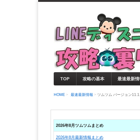
支持率No1！痒いところに手が届く
LINEディズニー 
セレクト情報をいち早く提供するとと
0％楽しめるサイトを目指しています
TOP
攻略の基本
最速最新情
HOME
最速最新情報
ツムツム バージョン11
2026年8月ツムツムまとめ
2026年8月最新情報まとめ