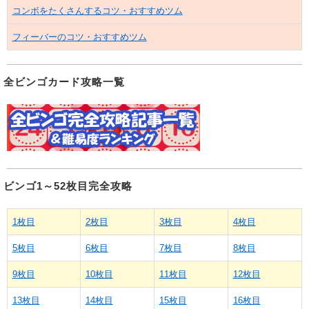
コンボをたくさんするコツ・おすすめツム
フィーバーのコツ・おすすめツム
全ビンゴカード攻略一覧
ビンゴ1～52枚目完全攻略
1枚目
2枚目
3枚目
4枚目
5枚目
6枚目
7枚目
8枚目
9枚目
10枚目
11枚目
12枚目
13枚目
14枚目
15枚目
16枚目