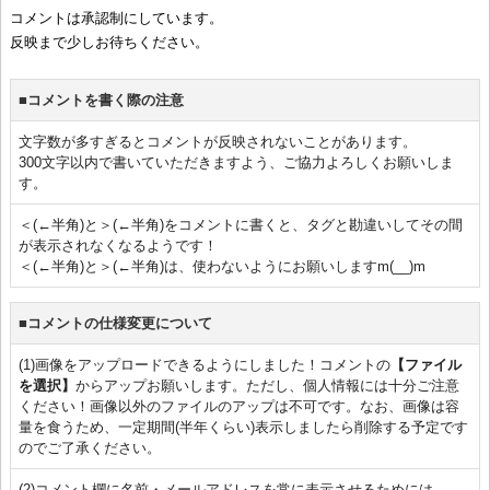
コメントは承認制にしています。
反映まで少しお待ちください。
■コメントを書く際の注意
文字数が多すぎるとコメントが反映されないことがあります。
300文字以内で書いていただきますよう、ご協力よろしくお願いしま
す。
＜(←半角)と＞(←半角)をコメントに書くと、タグと勘違いしてその間
が表示されなくなるようです！
＜(←半角)と＞(←半角)は、使わないようにお願いしますm(__)m
■コメントの仕様変更について
(1)画像をアップロードできるようにしました！コメントの
【ファイル
を選択】
からアップお願いします。ただし、個人情報には十分ご注意
ください！画像以外のファイルのアップは不可です。なお、画像は容
量を食うため、一定期間(半年くらい)表示しましたら削除する予定です
のでご了承ください。
(2)コメント欄に名前・メールアドレスを常に表示させるためには、