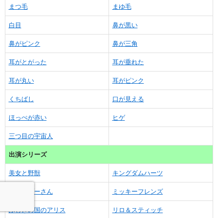
まつ毛
まゆ毛
白目
鼻が黒い
鼻がピンク
鼻が三角
耳がとがった
耳が垂れた
耳が丸い
耳がピンク
くちばし
口が見える
ほっぺが赤い
ヒゲ
三つ目の宇宙人
出演シリーズ
美女と野獣
キングダムハーツ
くまのプーさん
ミッキーフレンズ
ふしぎの国のアリス
リロ＆スティッチ