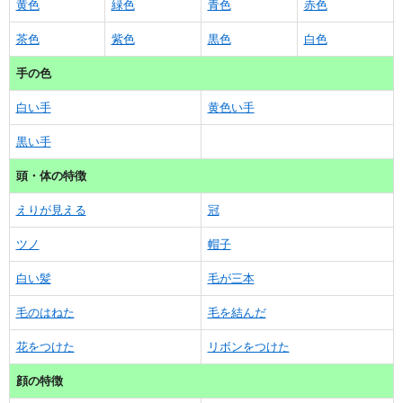
黄色
緑色
青色
赤色
茶色
紫色
黒色
白色
手の色
白い手
黄色い手
黒い手
頭・体の特徴
えりが見える
冠
ツノ
帽子
白い髪
毛が三本
毛のはねた
毛を結んだ
花をつけた
リボンをつけた
顔の特徴