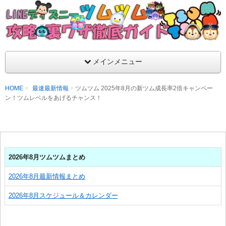
支持率No1！痒いところに手が届くツムツム攻略サイト！新ツム
ラ評価も丁寧に解説！ツムツムを120％楽しめるサイトを目指し
LINEディズニー ツムツム攻略・裏ワザ徹
メインメニュー
HOME
最速最新情報
ツムツム 2025年8月の新ツム成長率2倍キャンペー
ン！ツムレベルをあげるチャンス！
2026年8月ツムツムまとめ
2026年8月最新情報まとめ
2026年8月スケジュール＆カレンダー