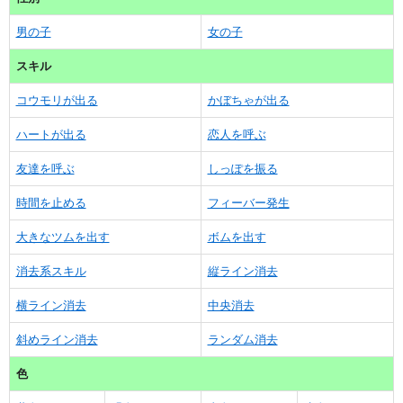
男の子
女の子
スキル
コウモリが出る
かぼちゃが出る
ハートが出る
恋人を呼ぶ
友達を呼ぶ
しっぽを振る
時間を止める
フィーバー発生
大きなツムを出す
ボムを出す
消去系スキル
縦ライン消去
横ライン消去
中央消去
斜めライン消去
ランダム消去
色