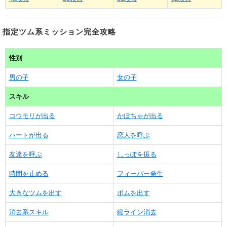
指定ツム系ミッション完全攻略
性別
男の子
女の子
スキル
コウモリが出る
かぼちゃが出る
ハートが出る
恋人を呼ぶ
友達を呼ぶ
しっぽを振る
時間を止める
フィーバー発生
大きなツムを出す
ボムを出す
消去系スキル
縦ライン消去