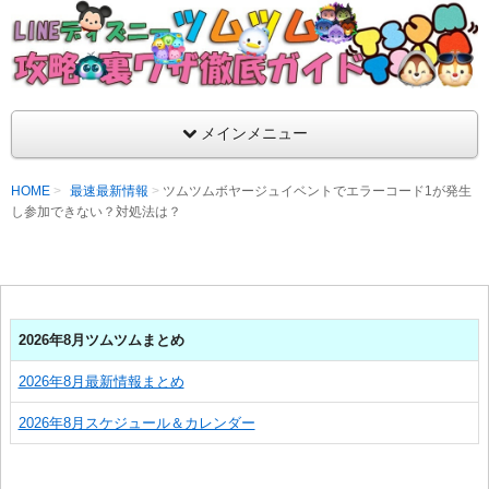
支持率No1！痒いところに手が届くツムツム攻略サイト！新ツム
ラ評価も丁寧に解説！ツムツムを120％楽しめるサイトを目指し
LINEディズニー ツムツム攻略・裏ワザ徹
メインメニュー
HOME
最速最新情報
ツムツムボヤージュイベントでエラーコード1が発生
し参加できない？対処法は？
2026年8月ツムツムまとめ
2026年8月最新情報まとめ
2026年8月スケジュール＆カレンダー