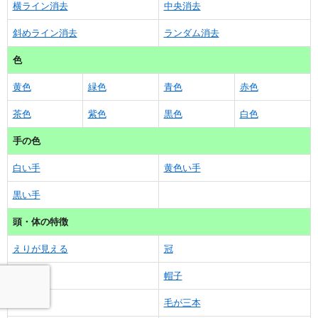
横ライン消去
中央消去
斜めライン消去
ランダム消去
色
黄色
緑色
青色
赤色
茶色
紫色
黒色
白色
手の色
白い手
黄色い手
黒い手
頭・体の特徴
えりが見える
冠
ツノ
帽子
白い髪
毛が三本