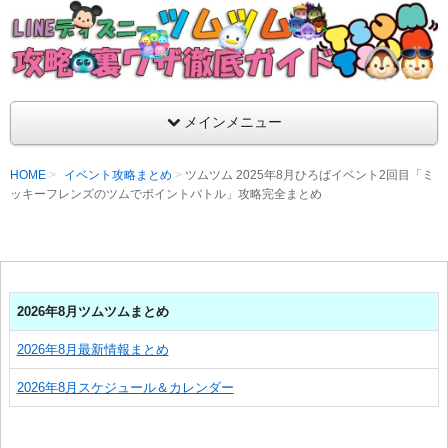
支持率No1！痒いところに手が届くツムツム攻略サイト！新ツム
ラ評価も丁寧に解説！ツムツムを120％楽しめるサイトを目指し
LINEディズニー ツムツム攻略・裏ワザ徹
メインメニュー
HOME
イベント攻略まとめ
ツムツム 2025年8月ひろばイベント2回目「ミ
ッキーフレンズのツムでポイントバトル」攻略完全まとめ
2026年8月ツムツムまとめ
2026年8月最新情報まとめ
2026年8月スケジュール＆カレンダー