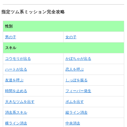
指定ツム系ミッション完全攻略
性別
男の子
女の子
スキル
コウモリが出る
かぼちゃが出る
ハートが出る
恋人を呼ぶ
友達を呼ぶ
しっぽを振る
時間を止める
フィーバー発生
大きなツムを出す
ボムを出す
消去系スキル
縦ライン消去
横ライン消去
中央消去