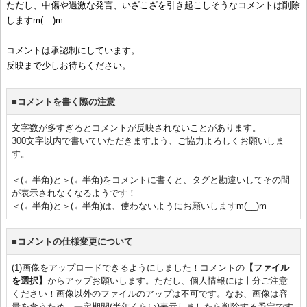
ただし、中傷や過激な発言、いざこざを引き起こしそうなコメントは削除
しますm(__)m
コメントは承認制にしています。
反映まで少しお待ちください。
■コメントを書く際の注意
文字数が多すぎるとコメントが反映されないことがあります。
300文字以内で書いていただきますよう、ご協力よろしくお願いしま
す。
＜(←半角)と＞(←半角)をコメントに書くと、タグと勘違いしてその間
が表示されなくなるようです！
＜(←半角)と＞(←半角)は、使わないようにお願いしますm(__)m
■コメントの仕様変更について
(1)画像をアップロードできるようにしました！コメントの
【ファイル
を選択】
からアップお願いします。ただし、個人情報には十分ご注意
ください！画像以外のファイルのアップは不可です。なお、画像は容
量を食うため、一定期間(半年くらい)表示しましたら削除する予定です