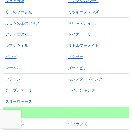
美女と野獣
キングダムハーツ
くまのプーさん
ミッキーフレンズ
ふしぎの国のアリス
リロ＆スティッチ
アナと雪の女王
トイストーリー
ラプンツェル
リトルマーメイド
バンビ
ピクサー
マーベル
ズートピア
アラジン
モンスターズインク
チップとデール
ライオンキング
スターウォーズ
役柄
プリンセス
ヴィランズ