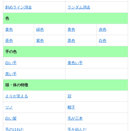
斜めライン消去
ランダム消去
色
黄色
緑色
青色
赤色
茶色
紫色
黒色
白色
手の色
白い手
黄色い手
黒い手
頭・体の特徴
えりが見える
冠
ツノ
帽子
白い髪
毛が三本
毛のはねた
毛を結んだ