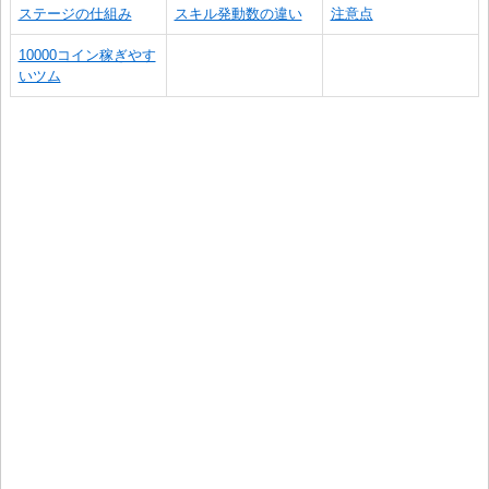
ステージの仕組み
スキル発動数の違い
注意点
10000コイン稼ぎやす
いツム