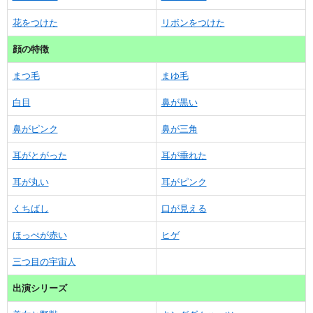
花をつけた
リボンをつけた
顔の特徴
まつ毛
まゆ毛
白目
鼻が黒い
鼻がピンク
鼻が三角
耳がとがった
耳が垂れた
耳が丸い
耳がピンク
くちばし
口が見える
ほっぺが赤い
ヒゲ
三つ目の宇宙人
出演シリーズ