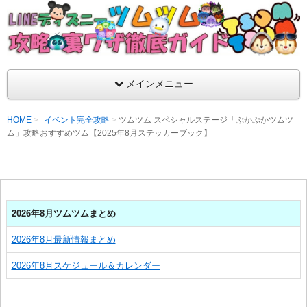
支持率No1！痒いところに手が届くツムツム攻略サイト！新ツム
ラ評価も丁寧に解説！ツムツムを120％楽しめるサイトを目指し
LINEディズニー ツムツム攻略・裏ワザ徹
メインメニュー
HOME
イベント完全攻略
ツムツム スペシャルステージ「ぷかぷかツムツ
ム」攻略おすすめツム【2025年8月ステッカーブック】
2026年8月ツムツムまとめ
2026年8月最新情報まとめ
2026年8月スケジュール＆カレンダー