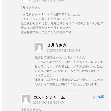
2025年9月7日 8:43 PM
3月うさぎさん
3回で新ツムGET！コイン温存できましたね。
こちら＋ツムの為にも全引きしました。
話は変わりますけど、先月辺りからコイン倍率が低く今月は2
倍以上の高倍率がまだ一度も来ません。
設定操作で絞ってる？ただの運気？笑
３月うさぎ
2025年9月7日 11:29 PM
無課金で目指せオールスキルマ！さん
＋ツムのためということは、今月も＋チャレンジす
るんですねー。私の場合は、メダルが少ないと当た
るような気がしないので、もう少し貯めてからチャ
レンジします。
確率は、1.1倍〜1.５倍がほとんどで特に＋ツムが出
た頃から２倍以上が出にくくなったと思います。
返信
ガストンチャーム
2025年9月8日 5:59 AM
３月うさぎさん