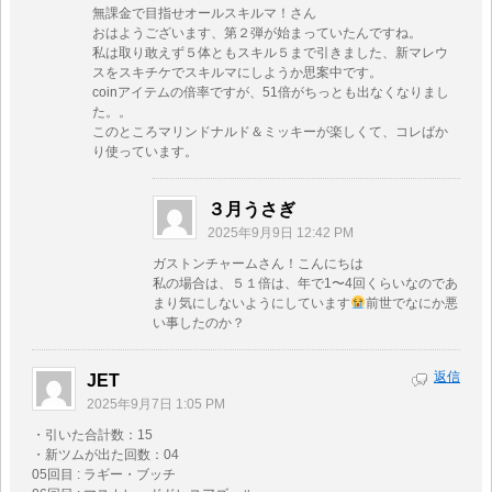
無課金で目指せオールスキルマ！さん
おはようございます、第２弾が始まっていたんですね。
私は取り敢えず５体ともスキル５まで引きました、新マレウ
スをスキチケでスキルマにしようか思案中です。
coinアイテムの倍率ですが、51倍がちっとも出なくなりまし
た。。
このところマリンドナルド＆ミッキーが楽しくて、コレばか
り使っています。
３月うさぎ
2025年9月9日 12:42 PM
ガストンチャームさん！こんにちは
私の場合は、５１倍は、年で1〜4回くらいなのであ
まり気にしないようにしています
前世でなにか悪
い事したのか？
返信
JET
2025年9月7日 1:05 PM
・引いた合計数：15
・新ツムが出た回数：04
05回目 : ラギー・ブッチ