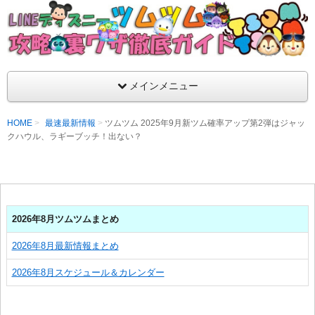
支持率No1！痒いところに手が届くツムツム攻略サイト！新ツム
ラ評価も丁寧に解説！ツムツムを120％楽しめるサイトを目指し
LINEディズニー ツムツム攻略・裏ワザ徹
メインメニュー
HOME
最速最新情報
ツムツム 2025年9月新ツム確率アップ第2弾はジャッ
クハウル、ラギーブッチ！出ない？
2026年8月ツムツムまとめ
2026年8月最新情報まとめ
2026年8月スケジュール＆カレンダー