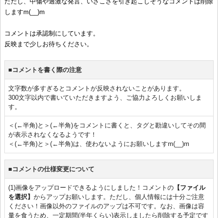
ただし、中傷や過激な発言、いざこざを引き起こしそうなコメントは削除
しますm(__)m
コメントは承認制にしています。
反映まで少しお待ちください。
■コメントを書く際の注意
文字数が多すぎるとコメントが反映されないことがあります。
300文字以内で書いていただきますよう、ご協力よろしくお願いしま
す。
＜(←半角)と＞(←半角)をコメントに書くと、タグと勘違いしてその間
が表示されなくなるようです！
＜(←半角)と＞(←半角)は、使わないようにお願いしますm(__)m
■コメントの仕様変更について
(1)画像をアップロードできるようにしました！コメントの
【ファイル
を選択】
からアップお願いします。ただし、個人情報には十分ご注意
ください！画像以外のファイルのアップは不可です。なお、画像は容
量を食うため、一定期間(半年くらい)表示しましたら削除する予定です