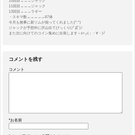
10回目→→→ジャック
11回目→→→ジャック
13回目→→→ラギー
・スキマ数→→→→→87体
今月も無事に新ツムが揃ってくれました(^.^)
ジャックが予想外に沢山出てびっくり(ﾉﾟДﾟ)ﾉ
また次に向けてのコイン集めに出発します～ε=┌(；・∀・)┘
コメントを残す
コメント
*
お名前