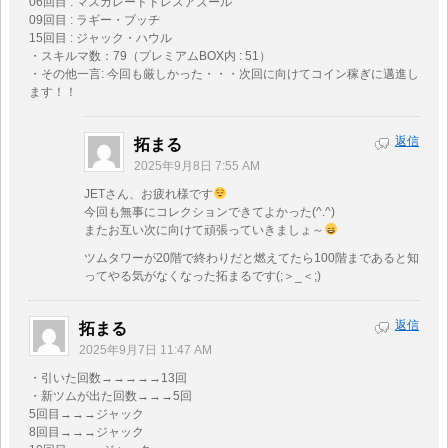
06回目 : マスカレードドレスアズール
09回目 : ラギー・ブッチ
15回目 : ジャック・ハウル
・スキルマ数：79（プレミアムBOX内 : 51）
・その他一言: 今回も厳しかった・・・次回に向けてコイン稼ぎに邁進し
ます！！
返信
拓まる
2025年9月8日 7:55 AM
JETさん、お疲れ様です
今回も無事にコレクションできてよかった(^.^)
またお互い次に向けて頑張っていきましょ～
ツムタワーが20階で終わりだと燃えてたら100階まであると知
ってやる気がなくなった拓まるです(;＞_＜;)
返信
拓まる
2025年9月7日 11:47 AM
・引いた回数→→→→→13回
・新ツムが出た回数→→→5回
5回目→→→ジャック
8回目→→→ジャック