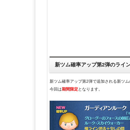
新ツム確率アップ第2弾のライ
新ツム確率アップ第2弾で追加される新ツ
今回は
期間限定
となります。