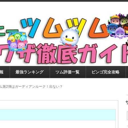
ツムツム攻略サイト！新ツム・イベント・ピックアップ・
ツムツム攻略・裏ワザ徹底ガイド
もに、ビンゴ・キャラ評価も丁寧に解説！ツムツムを12
。
報
最強ランキング
ツム評価一覧
ビンゴ完全攻略
新ツム第2弾はガーディアンルーク！出ない？