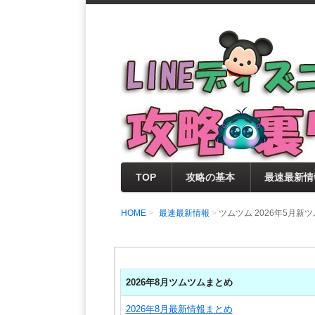
支持率No1！痒いところに手が届く
LINEディズニー 
セレクト情報をいち早く提供するとと
0％楽しめるサイトを目指しています
TOP
攻略の基本
最速最新情
HOME
最速最新情報
ツムツム 2026年5月
2026年8月ツムツムまとめ
2026年8月最新情報まとめ