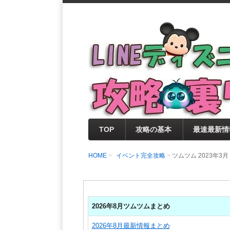
支持率No1！痒いところに手が届く
LINEディズニー 
セレクト情報をいち早く提供するとと
0％楽しめるサイトを目指しています
TOP
攻略の基本
最速最新情
HOME
イベント完全攻略
ツムツム 2023年
2026年8月ツムツムまとめ
2026年8月最新情報まとめ