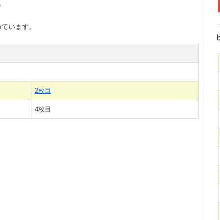
。
めています。
2枚目
4枚目