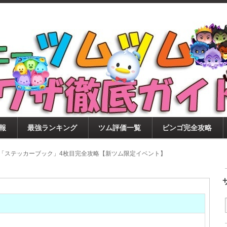
ツムツム攻略サイト！新ツム・イベント・ピックアップ・
ツムツム攻略・裏ワザ徹底ガイド
もに、ビンゴ・キャラ評価も丁寧に解説！ツムツムを12
。
報
最強ランキング
ツム評価一覧
ビンゴ完全攻略
3月「ステッカーブック」4枚目完全攻略【新ツム限定イベント】