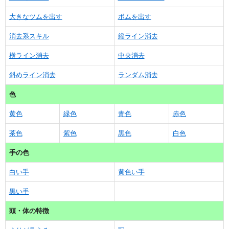
大きなツムを出す
ボムを出す
消去系スキル
縦ライン消去
横ライン消去
中央消去
斜めライン消去
ランダム消去
色
黄色
緑色
青色
赤色
茶色
紫色
黒色
白色
手の色
白い手
黄色い手
黒い手
頭・体の特徴