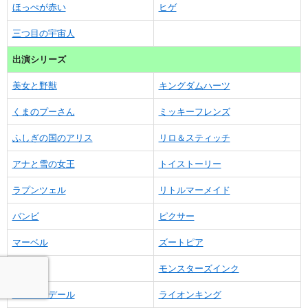
ほっぺが赤い
ヒゲ
三つ目の宇宙人
出演シリーズ
美女と野獣
キングダムハーツ
くまのプーさん
ミッキーフレンズ
ふしぎの国のアリス
リロ＆スティッチ
アナと雪の女王
トイストーリー
ラプンツェル
リトルマーメイド
バンビ
ピクサー
マーベル
ズートピア
アラジン
モンスターズインク
チップとデール
ライオンキング