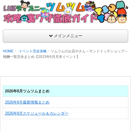
支持率No1！痒いところに手が届くツムツム攻略サイト！新ツム
ラ評価も丁寧に解説！ツムツムを120％楽しめるサイトを目指し
LINEディズニー ツムツム攻略・裏ワザ徹
メインメニュー
HOME
イベント完全攻略
ツムツムのお店やさん～サンドイッチショップ～
報酬一覧完全まとめ【2023年6月月末イベント】
2026年8月ツムツムまとめ
2026年8月最新情報まとめ
2026年8月スケジュール＆カレンダー