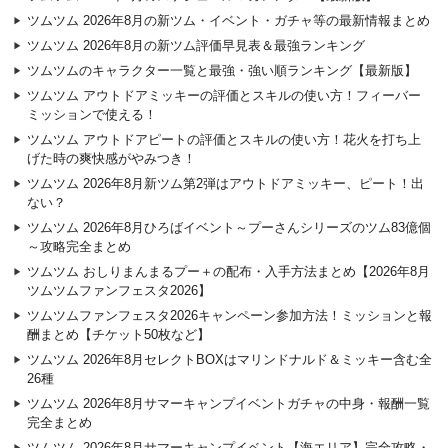
ツムツム 2026年8月の新ツム・イベント・ガチャ等の最新情報まとめ
ツムツム 2026年8月の新ツム評価早見表＆最強ランキング
ツムツムのキャラクター一覧と最強・強い順ランキング【最新版】
ツムツム アウトドアミッキーの評価とスキルの使い方！フィーバー
ミッションで使える！
ツムツム アウトドアピートの評価とスキルの使い方！花火を打ち上
げた時の爽快感がやみつき！
ツムツム 2026年8月新ツム第2弾はアウトドアミッキー、ピート！出
ない？
ツムツム 2026年8月ひろばイベント～プーさんシリーズのツム83億個
～攻略完全まとめ
ツムツム おしりまんまるプー＋の配布・入手方法まとめ【2026年8月
ツムツムファンフェスタ2026】
ツムツムファンフェスタ2026キャンペーン参加方法！ミッションと報
酬まとめ【チケット50枚など】
ツムツム 2026年8月セレクトBOXはマリンドナルド＆ミッキー含む全
26種
ツムツム 2026年8月サマーキャンプイベントガチャの中身・報酬一覧
完全まとめ
ツムツム 2026年8月サマーキャンプイベント【海エリア】完全攻略・