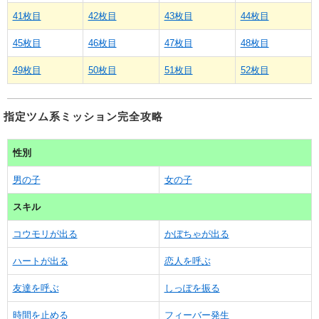
41枚目
42枚目
43枚目
44枚目
45枚目
46枚目
47枚目
48枚目
49枚目
50枚目
51枚目
52枚目
指定ツム系ミッション完全攻略
性別
男の子
女の子
スキル
コウモリが出る
かぼちゃが出る
ハートが出る
恋人を呼ぶ
友達を呼ぶ
しっぽを振る
時間を止める
フィーバー発生