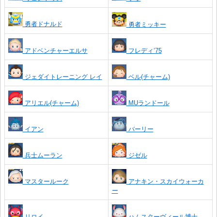
勇者ドナルド
勇者ミッキー
アドベンチャーエルサ
フレディ’75
ジェダイトレーニング レイ
ベル(チャーム)
アリエル(チャーム)
MUランドール
イアン
バーリー
兵士ムーラン
ジゼル
マスタールーク
アナキン・スカイウォーカ
ー
リロイ
ハムスターヴィール博士