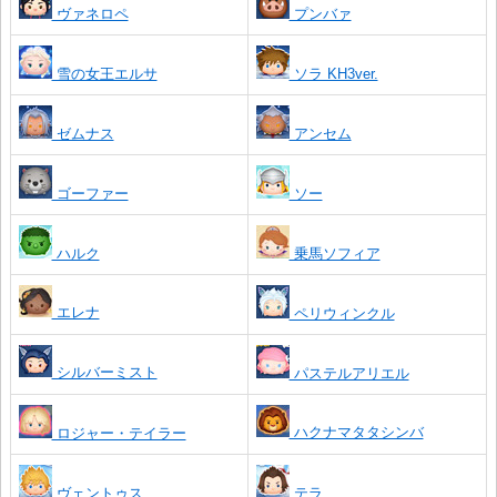
ヴァネロペ
プンバァ
雪の女王エルサ
ソラ KH3ver.
ゼムナス
アンセム
ゴーファー
ソー
ハルク
乗馬ソフィア
エレナ
ペリウィンクル
シルバーミスト
パステルアリエル
ハクナマタタシンバ
ロジャー・テイラー
ヴェントゥス
テラ