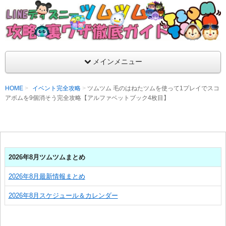
支持率No1！痒いところに手が届くツムツム攻略サイト！新ツム
ラ評価も丁寧に解説！ツムツムを120％楽しめるサイトを目指し
LINEディズニー ツムツム攻略・裏ワザ徹
メインメニュー
HOME
イベント完全攻略
ツムツム 毛のはねたツムを使って1プレイでスコ
アボムを9個消そう完全攻略【アルファベットブック4枚目】
2026年8月ツムツムまとめ
2026年8月最新情報まとめ
2026年8月スケジュール＆カレンダー