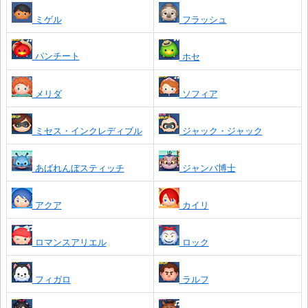
ミゲル
フラッシュ
パンチート
ホセ
メリダ
ソフィア
ミセス・インクレディブル
ジャック・ジャック
あばれんぼスティッチ
ジャンバ博士
アクア
カイリ
ロマンスアリエル
ロック
フィガロ
ラルフ