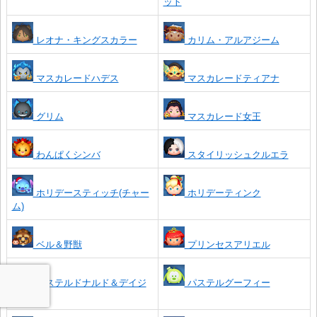
ット
レオナ・キングスカラー
カリム・アルアジーム
マスカレードハデス
マスカレードティアナ
グリム
マスカレード女王
わんぱくシンバ
スタイリッシュクルエラ
ホリデースティッチ(チャー
ホリデーティンク
ム)
ベル＆野獣
プリンセスアリエル
パステルドナルド＆デイジ
パステルグーフィー
ー