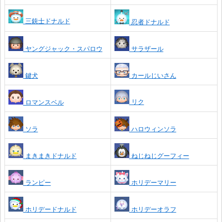
三銃士ドナルド
忍者ドナルド
ヤングジャック・スパロウ
サラザール
鍵犬
カールじいさん
リク
ロマンスベル
ソラ
ハロウィンソラ
まきまきドナルド
ねじねじグーフィー
ランピー
ホリデーマリー
ホリデードナルド
ホリデーオラフ