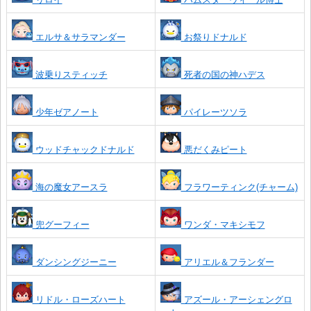
エルサ＆サラマンダー
お祭りドナルド
波乗りスティッチ
死者の国の神ハデス
少年ゼアノート
パイレーツソラ
ウッドチャックドナルド
悪だくみピート
海の魔女アースラ
フラワーティンク(チャーム)
兜グーフィー
ワンダ・マキシモフ
ダンシングジーニー
アリエル＆フランダー
リドル・ローズハート
アズール・アーシェングロ