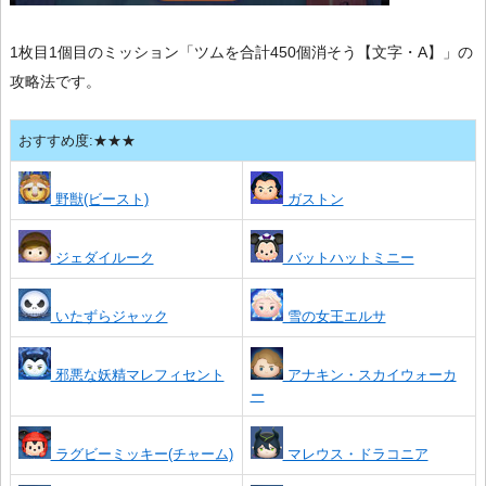
1枚目1個目のミッション「ツムを合計450個消そう【文字・A】」の
攻略法です。
おすすめ度:★★★
野獣(ビースト)
ガストン
ジェダイルーク
バットハットミニー
いたずらジャック
雪の女王エルサ
邪悪な妖精マレフィセント
アナキン・スカイウォーカ
ー
ラグビーミッキー(チャーム)
マレウス・ドラコニア