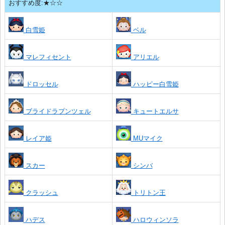
おすすめ度:★☆☆
白雪姫
ベル
マレフィセント
アリエル
ドロッセル
ハッピー白雪姫
ブライドラプンツェル
キュートエルサ
レイア姫
MUマイク
スカー
シンバ
クラッシュ
トリトン王
ハデス
ハロウィンソラ