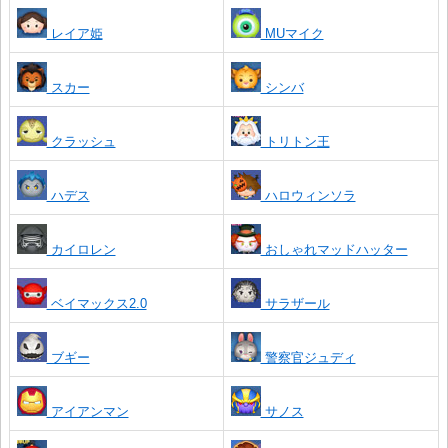
レイア姫
MUマイク
スカー
シンバ
クラッシュ
トリトン王
ハデス
ハロウィンソラ
カイロレン
おしゃれマッドハッター
ベイマックス2.0
サラザール
ブギー
警察官ジュディ
アイアンマン
サノス