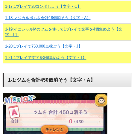
1-17:1プレイで20コンボしよう【文字・C】
1-18:マジカルボムを合計16個消そう【文字・A】
1-19:イニシャルMのツムを使って1プレイで文字を4個集めよう【文
字・L】
1-20:1プレイで750,000点稼ごう【文字・J】
1-21:1プレイで文字を3個集めよう【文字・T】
1-1:ツムを合計450個消そう【文字・A】