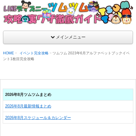
支持率No1！痒いところに手が届くツムツム攻略サイト！新ツム
ラ評価も丁寧に解説！ツムツムを120％楽しめるサイトを目指し
LINEディズニー ツムツム攻略・裏ワザ徹
メインメニュー
HOME
イベント完全攻略
ツムツム 2023年6月アルファベットブックイベ
ント1枚目完全攻略
2026年8月ツムツムまとめ
2026年8月最新情報まとめ
2026年8月スケジュール＆カレンダー