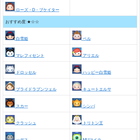
ローズ・D・ブケイター
おすすめ度:★☆☆
白雪姫
ベル
マレフィセント
アリエル
ドロッセル
ハッピー白雪姫
ブライドラプンツェル
キュートエルサ
スカー
シンバ
クラッシュ
トリトン王
ハデス
MUマイク