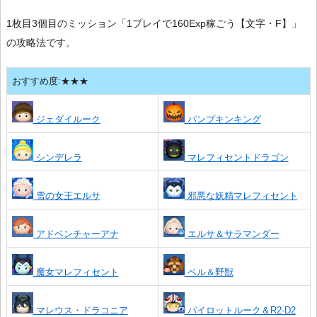
1枚目3個目のミッション「1プレイで160Exp稼ごう【文字・F】」
の攻略法です。
おすすめ度:★★★
ジェダイルーク
パンプキンキング
シンデレラ
マレフィセントドラゴン
雪の女王エルサ
邪悪な妖精マレフィセント
アドベンチャーアナ
エルサ＆サラマンダー
魔女マレフィセント
ベル＆野獣
マレウス・ドラコニア
パイロットルーク＆R2-D2