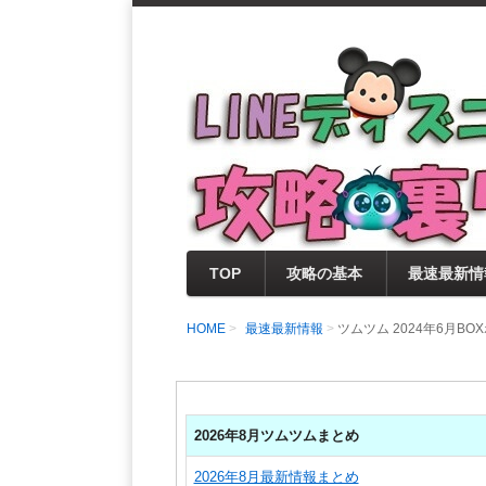
支持率No1！痒いところに手が届く
LINEディズニー 
セレクト情報をいち早く提供するとと
0％楽しめるサイトを目指しています
TOP
攻略の基本
最速最新情
HOME
最速最新情報
ツムツム 2024年6月
2026年8月ツムツムまとめ
2026年8月最新情報まとめ