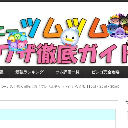
ツムツム攻略サイト！新ツム・イベント・ピックアップ・
ツムツム攻略・裏ワザ徹底ガイド
もに、ビンゴ・キャラ評価も丁寧に解説！ツムツムを12
。
報
最強ランキング
ツム評価一覧
ビンゴ完全攻略
BOXボーナス！購入回数に応じてレベルチケットがもらえる【10回・25回・30回】