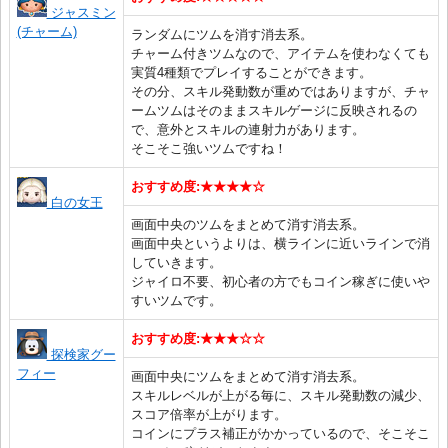
ジャスミン
(チャーム)
ランダムにツムを消す消去系。
チャーム付きツムなので、アイテムを使わなくても
実質4種類でプレイすることができます。
その分、スキル発動数が重めではありますが、チャ
ームツムはそのままスキルゲージに反映されるの
で、意外とスキルの連射力があります。
そこそこ強いツムですね！
おすすめ度:★★★★☆
白の女王
画面中央のツムをまとめて消す消去系。
画面中央というよりは、横ラインに近いラインで消
していきます。
ジャイロ不要、初心者の方でもコイン稼ぎに使いや
すいツムです。
おすすめ度:★★★☆☆
探検家グー
フィー
画面中央にツムをまとめて消す消去系。
スキルレベルが上がる毎に、スキル発動数の減少、
スコア倍率が上がります。
コインにプラス補正がかかっているので、そこそこ