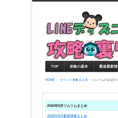
支持率No1！痒いところに手が届く
LINEディズニー 
セレクト情報をいち早く提供するとと
0％楽しめるサイトを目指しています
TOP
攻略の基本
最速最新情
HOME
イベント攻略まとめ
ツムツムのお店や
2026年8月ツムツムまとめ
2026年8月最新情報まとめ