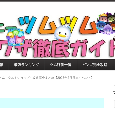
ツムツム攻略サイト！新ツム・イベント・ピックアップ・
ツムツム攻略・裏ワザ徹底ガイド
もに、ビンゴ・キャラ評価も丁寧に解説！ツムツムを12
。
報
最強ランキング
ツム評価一覧
ビンゴ完全攻略
さん～タルトショップ～攻略完全まとめ【2025年2月月末イベント】