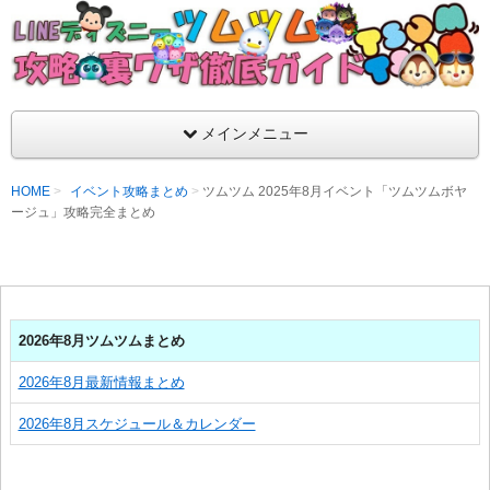
支持率No1！痒いところに手が届くツムツム攻略サイト！新ツム
ラ評価も丁寧に解説！ツムツムを120％楽しめるサイトを目指し
LINEディズニー ツムツム攻略・裏ワザ徹
メインメニュー
HOME
イベント攻略まとめ
ツムツム 2025年8月イベント「ツムツムボヤ
ージュ」攻略完全まとめ
2026年8月ツムツムまとめ
2026年8月最新情報まとめ
2026年8月スケジュール＆カレンダー