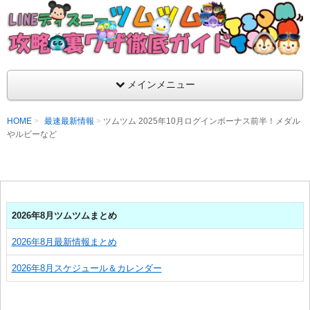
支持率No1！痒いところに手が届くツムツム攻略サイト！新ツム
ラ評価も丁寧に解説！ツムツムを120％楽しめるサイトを目指し
LINEディズニー ツムツム攻略・裏ワザ徹
メインメニュー
HOME
最速最新情報
ツムツム 2025年10月ログインボーナス前半！メダル
やルビーなど
2026年8月ツムツムまとめ
2026年8月最新情報まとめ
2026年8月スケジュール＆カレンダー