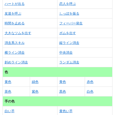
ハートが出る
恋人を呼ぶ
友達を呼ぶ
しっぽを振る
時間を止める
フィーバー発生
大きなツムを出す
ボムを出す
消去系スキル
縦ライン消去
横ライン消去
中央消去
斜めライン消去
ランダム消去
色
黄色
緑色
青色
赤色
茶色
紫色
黒色
白色
手の色
白い手
黄色い手