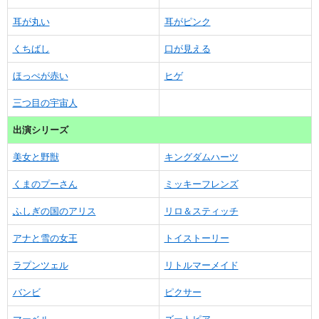
耳が丸い
耳がピンク
くちばし
口が見える
ほっぺが赤い
ヒゲ
三つ目の宇宙人
出演シリーズ
美女と野獣
キングダムハーツ
くまのプーさん
ミッキーフレンズ
ふしぎの国のアリス
リロ＆スティッチ
アナと雪の女王
トイストーリー
ラプンツェル
リトルマーメイド
バンビ
ピクサー