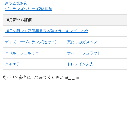
新ツム第3弾:
ヴィランズシリーズ2体追加
10月新ツム評価
10月の新ツム評価早見表＆強さランキングまとめ
ディズニーヴィランズ(セット)
悪だくみガストン
エペル・フェルミエ
オルト・シュラウド
クルエラ＋
トレメイン夫人＋
あわせて参考にしてみてくださいm(_ _)m