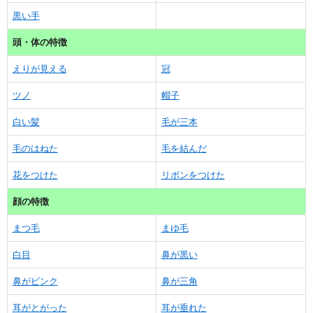
黒い手
頭・体の特徴
えりが見える
冠
ツノ
帽子
白い髪
毛が三本
毛のはねた
毛を結んだ
花をつけた
リボンをつけた
顔の特徴
まつ毛
まゆ毛
白目
鼻が黒い
鼻がピンク
鼻が三角
耳がとがった
耳が垂れた