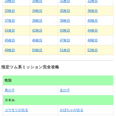
29枚目
30枚目
31枚目
32枚目
33枚目
34枚目
35枚目
36枚目
37枚目
38枚目
39枚目
40枚目
41枚目
42枚目
43枚目
44枚目
45枚目
46枚目
47枚目
48枚目
49枚目
50枚目
51枚目
52枚目
指定ツム系ミッション完全攻略
性別
男の子
女の子
スキル
コウモリが出る
かぼちゃが出る