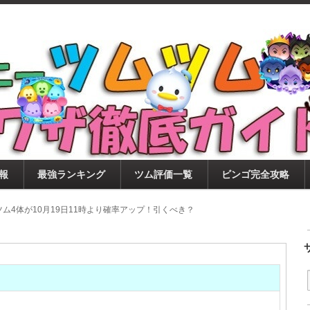
ツムツム攻略サイト！新ツム・イベント・ピックアップ・
ツムツム攻略・裏ワザ徹底ガイド
もに、ビンゴ・キャラ評価も丁寧に解説！ツムツムを12
。
報
最強ランキング
ツム評価一覧
ビンゴ完全攻略
新ツム4体が10月19日11時より確率アップ！引くべき？