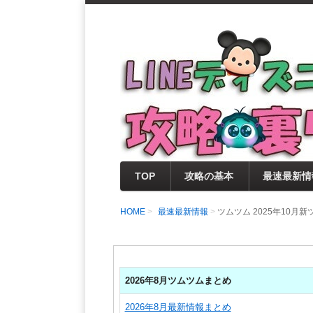
支持率No1！痒いところに手が届く
LINEディズニー 
セレクト情報をいち早く提供するとと
0％楽しめるサイトを目指しています
TOP
攻略の基本
最速最新情
HOME
最速最新情報
ツムツム 2025年10月
2026年8月ツムツムまとめ
2026年8月最新情報まとめ