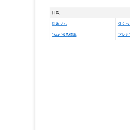
目次
対象ツム
引くべ
1体が出る確率
プレミ