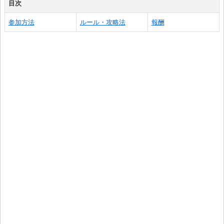
目次
参加方法
ルール・攻略法
報酬