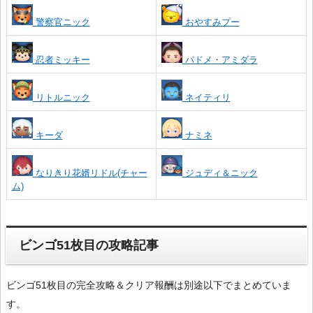
警察官ニック
おやすみプー
忍者ミッキー
パドメ・アミダラ
リトルニック
ネイティリ
キーダ
ナミネ
なりきり花婿リドル(チャー
ジュディ＆ニック
ム)
ビンゴ51枚目の攻略記事
ビンゴ51枚目の完全攻略＆クリア報酬は別途以下でまとめていま
す。