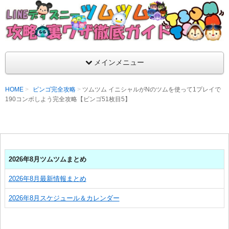
支持率No1！痒いところに手が届くツムツム攻略サイト！新ツム
ラ評価も丁寧に解説！ツムツムを120％楽しめるサイトを目指し
LINEディズニー ツムツム攻略・裏ワザ徹
メインメニュー
HOME
ビンゴ完全攻略
ツムツム イニシャルがNのツムを使って1プレイで
190コンボしよう完全攻略【ビンゴ51枚目5】
2026年8月ツムツムまとめ
2026年8月最新情報まとめ
2026年8月スケジュール＆カレンダー