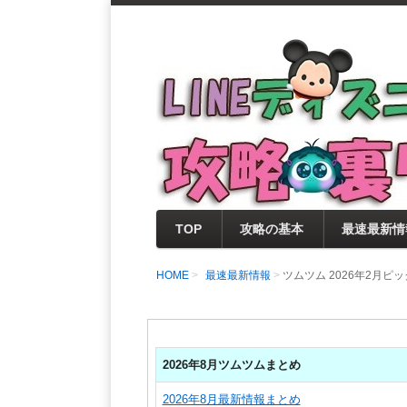
支持率No1！痒いところに手が届く
LINEディズニー 
セレクト情報をいち早く提供するとと
0％楽しめるサイトを目指しています
TOP
攻略の基本
最速最新情
HOME
最速最新情報
ツムツム 2026年2月
2026年8月ツムツムまとめ
2026年8月最新情報まとめ