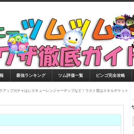
ツムツム攻略サイト！新ツム・イベント・ピックアップ・
ツムツム攻略・裏ワザ徹底ガイド
もに、ビンゴ・キャラ評価も丁寧に解説！ツムツムを12
。
報
最強ランキング
ツム評価一覧
ビンゴ完全攻略
ピックアップガチャはレスキューレンジャーチップなど！ラスト賞はスキルチケット