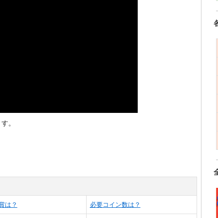
ます。
賞は？
必要コイン数は？