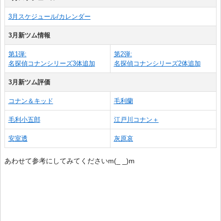
3月スケジュール/カレンダー
3月新ツム情報
第1弾:
第2弾:
名探偵コナンシリーズ3体追加
名探偵コナンシリーズ2体追加
3月新ツム評価
コナン＆キッド
毛利蘭
毛利小五郎
江戸川コナン＋
安室透
灰原哀
あわせて参考にしてみてくださいm(_ _)m