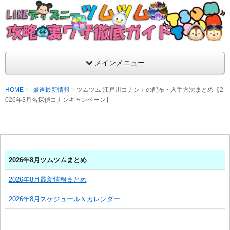
支持率No1！痒いところに手が届くツムツム攻略サイト！新ツム
ラ評価も丁寧に解説！ツムツムを120％楽しめるサイトを目指し
LINEディズニー ツムツム攻略・裏ワザ徹
メインメニュー
HOME
最速最新情報
ツムツム 江戸川コナン＋の配布・入手方法まとめ【2
026年3月名探偵コナンキャンペーン】
2026年8月ツムツムまとめ
2026年8月最新情報まとめ
2026年8月スケジュール＆カレンダー