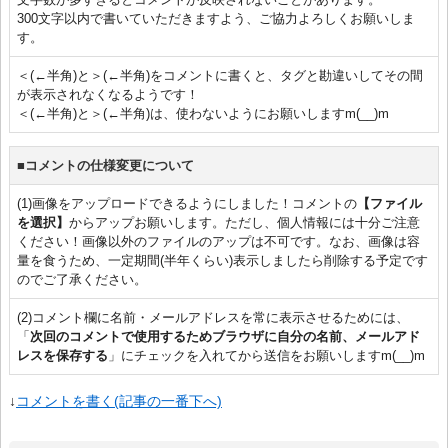
300文字以内で書いていただきますよう、ご協力よろしくお願いしま
す。
＜(←半角)と＞(←半角)をコメントに書くと、タグと勘違いしてその間
が表示されなくなるようです！
＜(←半角)と＞(←半角)は、使わないようにお願いしますm(__)m
■コメントの仕様変更について
(1)画像をアップロードできるようにしました！コメントの
【ファイル
を選択】
からアップお願いします。ただし、個人情報には十分ご注意
ください！画像以外のファイルのアップは不可です。なお、画像は容
量を食うため、一定期間(半年くらい)表示しましたら削除する予定です
のでご了承ください。
(2)コメント欄に名前・メールアドレスを常に表示させるためには、
「
次回のコメントで使用するためブラウザに自分の名前、メールアド
レスを保存する
」にチェックを入れてから送信をお願いしますm(__)m
↓
コメントを書く(記事の一番下へ)