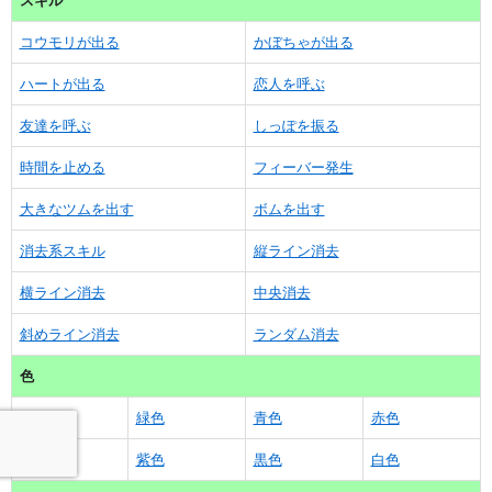
スキル
コウモリが出る
かぼちゃが出る
ハートが出る
恋人を呼ぶ
友達を呼ぶ
しっぽを振る
時間を止める
フィーバー発生
大きなツムを出す
ボムを出す
消去系スキル
縦ライン消去
横ライン消去
中央消去
斜めライン消去
ランダム消去
色
黄色
緑色
青色
赤色
茶色
紫色
黒色
白色