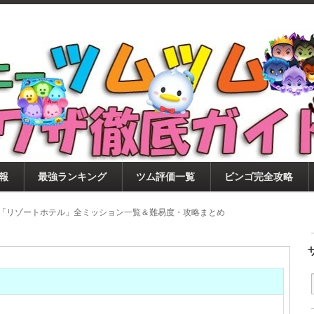
ツムツム攻略サイト！新ツム・イベント・ピックアップ・
ツムツム攻略・裏ワザ徹底ガイド
もに、ビンゴ・キャラ評価も丁寧に解説！ツムツムを12
。
報
最強ランキング
ツム評価一覧
ビンゴ完全攻略
7月「リゾートホテル」全ミッション一覧＆難易度・攻略まとめ