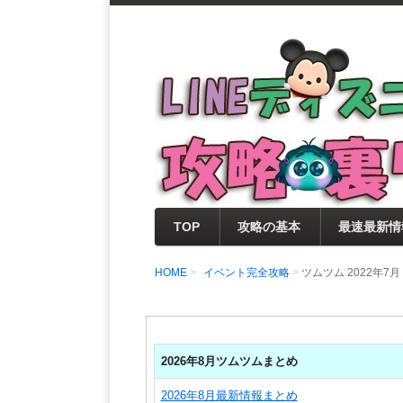
支持率No1！痒いところに手が届く
LINEディズニー 
セレクト情報をいち早く提供するとと
0％楽しめるサイトを目指しています
TOP
攻略の基本
最速最新情
HOME
イベント完全攻略
ツムツム 2022年
2026年8月ツムツムまとめ
2026年8月最新情報まとめ