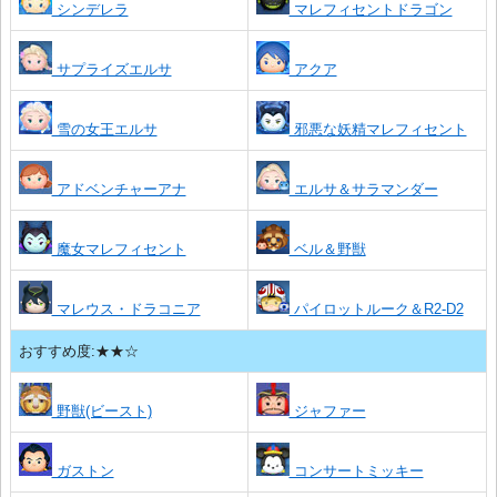
シンデレラ
マレフィセントドラゴン
サプライズエルサ
アクア
雪の女王エルサ
邪悪な妖精マレフィセント
アドベンチャーアナ
エルサ＆サラマンダー
魔女マレフィセント
ベル＆野獣
マレウス・ドラコニア
パイロットルーク＆R2-D2
おすすめ度:★★☆
野獣(ビースト)
ジャファー
ガストン
コンサートミッキー