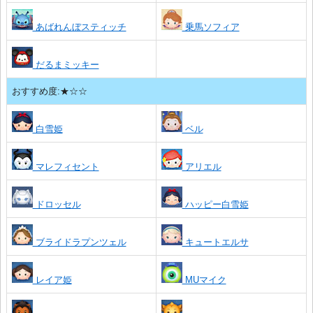
あばれんぼスティッチ
乗馬ソフィア
だるまミッキー
おすすめ度:★☆☆
白雪姫
ベル
マレフィセント
アリエル
ドロッセル
ハッピー白雪姫
ブライドラプンツェル
キュートエルサ
レイア姫
MUマイク