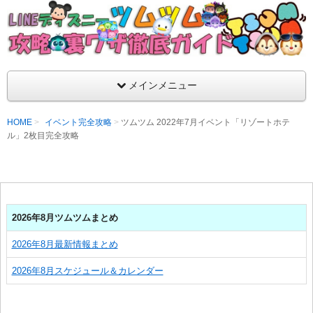
支持率No1！痒いところに手が届くツムツム攻略サイト！新ツム
ラ評価も丁寧に解説！ツムツムを120％楽しめるサイトを目指し
LINEディズニー ツムツム攻略・裏ワザ徹
メインメニュー
HOME
イベント完全攻略
ツムツム 2022年7月イベント「リゾートホテ
ル」2枚目完全攻略
2026年8月ツムツムまとめ
2026年8月最新情報まとめ
2026年8月スケジュール＆カレンダー