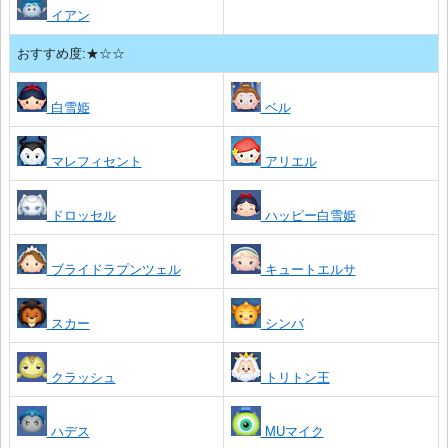
イアン
おすすめ度:★☆☆
白雪姫
ベル
マレフィセント
アリエル
ドロッセル
ハッピー白雪姫
ブライドラプンツェル
キュートエルサ
スカー
シンバ
クラッシュ
トリトン王
ハデス
MUマイク