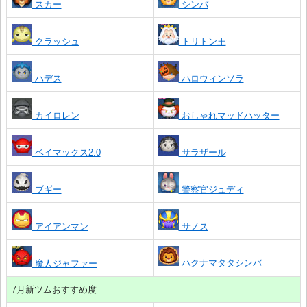
スカー
シンバ
クラッシュ
トリトン王
ハデス
ハロウィンソラ
カイロレン
おしゃれマッドハッター
ベイマックス2.0
サラザール
ブギー
警察官ジュディ
アイアンマン
サノス
ハクナマタタシンバ
魔人ジャファー
7月新ツムおすすめ度