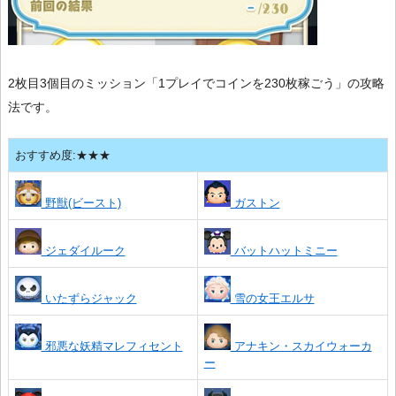
2枚目3個目のミッション「1プレイでコインを230枚稼ごう」の攻略
法です。
おすすめ度:★★★
野獣(ビースト)
ガストン
ジェダイルーク
バットハットミニー
いたずらジャック
雪の女王エルサ
邪悪な妖精マレフィセント
アナキン・スカイウォーカ
ー