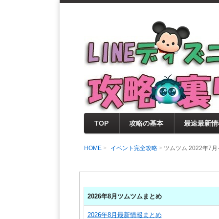
支持率No1！痒いところに手が届く
LINEディズニー 
セレクト情報をいち早く提供するとと
0％楽しめるサイトを目指しています
TOP
攻略の基本
最速最新情
HOME
イベント完全攻略
ツムツム 2022年
2026年8月ツムツムまとめ
2026年8月最新情報まとめ