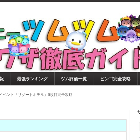
ツムツム攻略サイト！新ツム・イベント・ピックアップ・
ツムツム攻略・裏ワザ徹底ガイド
もに、ビンゴ・キャラ評価も丁寧に解説！ツムツムを12
。
報
最強ランキング
ツム評価一覧
ビンゴ完全攻略
7月イベント「リゾートホテル」6枚目完全攻略