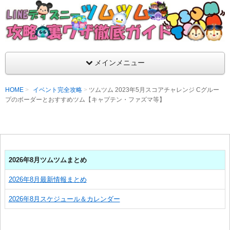
支持率No1！痒いところに手が届くツムツム攻略サイト！新ツム
ラ評価も丁寧に解説！ツムツムを120％楽しめるサイトを目指し
LINEディズニー ツムツム攻略・裏ワザ徹
メインメニュー
HOME
イベント完全攻略
ツムツム 2023年5月スコアチャレンジ Cグルー
プのボーダーとおすすめツム【キャプテン・ファズマ等】
2026年8月ツムツムまとめ
2026年8月最新情報まとめ
2026年8月スケジュール＆カレンダー