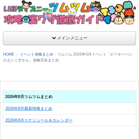
支持率No1！痒いところに手が届くツムツム攻略サイト！新ツム
ラ評価も丁寧に解説！ツムツムを120％楽しめるサイトを目指し
LINEディズニー ツムツム攻略・裏ワザ徹
メインメニュー
HOME
イベント攻略まとめ
ツムツム 2025年3月イベント「ピーターパン
のえいごずかん」攻略完全まとめ
2026年8月ツムツムまとめ
2026年8月最新情報まとめ
2026年8月スケジュール＆カレンダー