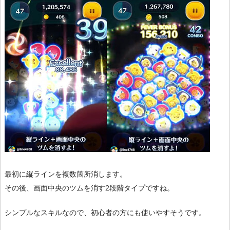
最初に縦ラインを複数箇所消します。
その後、画面中央のツムを消す2段階タイプですね。
シンプルなスキルなので、初心者の方にも使いやすそうです。