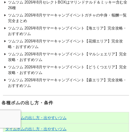
ツムツム 2026年8月セレクトBOXはマリンドナルド＆ミッキー含む全
26種
ツムツム 2026年8月サマーキャンプイベントガチャの中身・報酬一覧
完全まとめ
ツムツム 2026年8月サマーキャンプイベント【海エリア】完全攻略・
おすすめツム
ツムツム 2026年8月サマーキャンプイベント【花畑エリア】完全攻
略・おすすめツム
ツムツム 2026年8月サマーキャンプイベント【マルシェエリア】完全
攻略・おすすめツム
ツムツム 2026年8月サマーキャンプイベント【どうくつエリア】完全
攻略・おすすめツム
ツムツム 2026年8月サマーキャンプイベント【森エリア】完全攻略・
おすすめツム
各種ボムの出し方・条件
コインボムの出し方・出やすいツム
タイムボムの出し方・出やすいツム