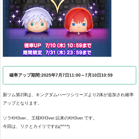
確率アップ期間:2025年7月7日11:00～7月10日10:59
新ツム第2弾は、キングダムハーツシリーズより2体が追加され確率
アップとなります。
ソラKH3ver.、王様KH3ver.以来のKH3ver.です。
今回は、リクとカイリですね(*^^*)