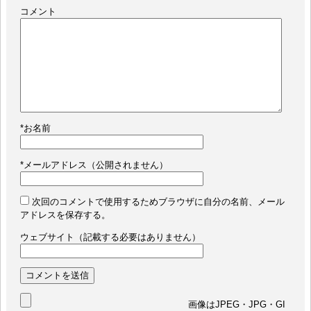
コメント
*
お名前
*
メールアドレス（公開されません）
次回のコメントで使用するためブラウザに自分の名前、メール
アドレスを保存する。
ウェブサイト（記載する必要はありません）
画像はJPEG・JPG・GI