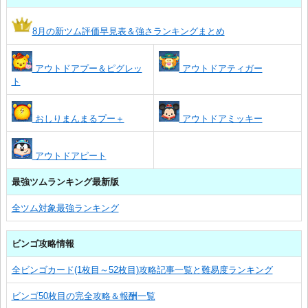
8月の新ツム評価早見表＆強さランキングまとめ
アウトドアプー＆ピグレッ
アウトドアティガー
ト
おしりまんまるプー＋
アウトドアミッキー
アウトドアピート
最強ツムランキング最新版
全ツム対象最強ランキング
ビンゴ攻略情報
全ビンゴカード(1枚目～52枚目)攻略記事一覧と難易度ランキング
ビンゴ50枚目の完全攻略＆報酬一覧