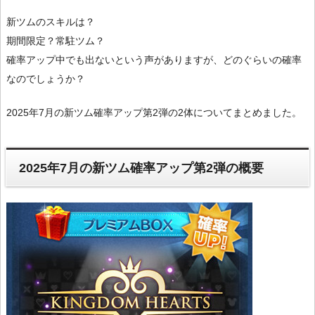
新ツムのスキルは？
期間限定？常駐ツム？
確率アップ中でも出ないという声がありますが、どのぐらいの確率
なのでしょうか？
2025年7月の新ツム確率アップ第2弾の2体についてまとめました。
2025年7月の新ツム確率アップ第2弾の概要