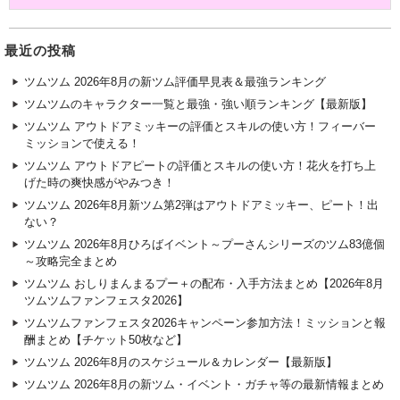
最近の投稿
ツムツム 2026年8月の新ツム評価早見表＆最強ランキング
ツムツムのキャラクター一覧と最強・強い順ランキング【最新版】
ツムツム アウトドアミッキーの評価とスキルの使い方！フィーバー
ミッションで使える！
ツムツム アウトドアピートの評価とスキルの使い方！花火を打ち上
げた時の爽快感がやみつき！
ツムツム 2026年8月新ツム第2弾はアウトドアミッキー、ピート！出
ない？
ツムツム 2026年8月ひろばイベント～プーさんシリーズのツム83億個
～攻略完全まとめ
ツムツム おしりまんまるプー＋の配布・入手方法まとめ【2026年8月
ツムツムファンフェスタ2026】
ツムツムファンフェスタ2026キャンペーン参加方法！ミッションと報
酬まとめ【チケット50枚など】
ツムツム 2026年8月のスケジュール＆カレンダー【最新版】
ツムツム 2026年8月の新ツム・イベント・ガチャ等の最新情報まとめ