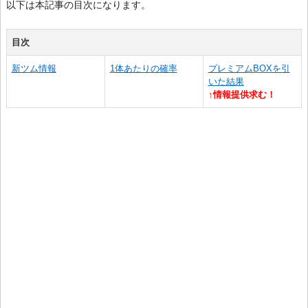
以下は本記事の目次になります。
目次
新ツム情報
1体あたりの確率
プレミアムBOXを引
いた結果
↑情報提供求む！