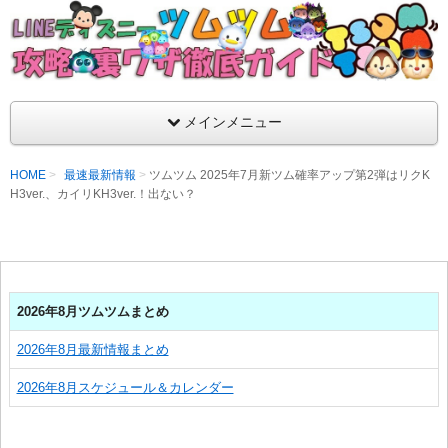
支持率No1！痒いところに手が届くツムツム攻略サイト！新ツム
ラ評価も丁寧に解説！ツムツムを120％楽しめるサイトを目指し
LINEディズニー ツムツム攻略・裏ワザ徹
メインメニュー
HOME
最速最新情報
ツムツム 2025年7月新ツム確率アップ第2弾はリクK
H3ver.、カイリKH3ver.！出ない？
2026年8月ツムツムまとめ
2026年8月最新情報まとめ
2026年8月スケジュール＆カレンダー