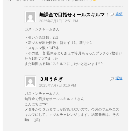
返信
無課金で目指せオールスキルマ！
2025年7月7日 12:51 PM
ガストンチャームさん
・引いた合計数：2回
・新ツムが出た回数：新カイリ1、新リク1
・スキルマ数：147体
・その他一言:昼休みとりあえず今月もらったプラチケ2枚引い
たら1体づつでました！
また時間ある時にスキルマにしたいと思います^ ^
返信
３月うさぎ
2025年7月7日 3:16 PM
ガストンチャームさん
無課金で目指せオールスキルマ！さん
こんにちは^o^
メダルが５０万までしか貯めれないので、今月のツムを全ス
キルマにして、＋ツムチャレンジします。結果発表は、その
時に（笑）