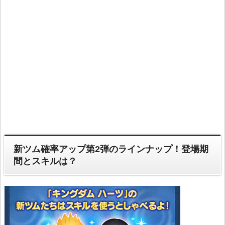
新ツム確率アップ第2弾のラインナップ！登場期
間とスキルは？