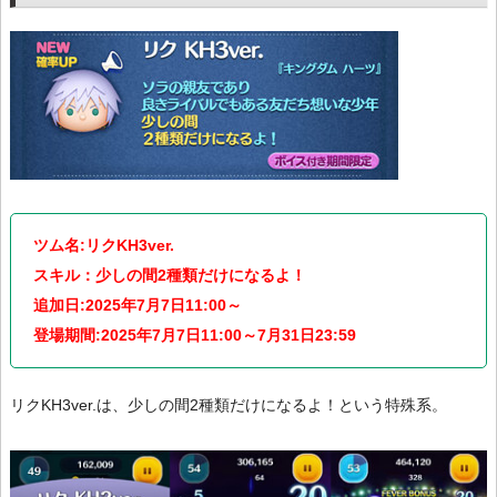
ツム名:リクKH3ver.
スキル：少しの間2種類だけになるよ！
追加日:2025年7月7日11:00～
登場期間:2025年7月7日11:00～7月31日23:59
リクKH3ver.は、少しの間2種類だけになるよ！という特殊系。