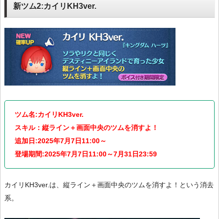
新ツム2:カイリKH3ver.
ツム名:カイリKH3ver.
スキル：縦ライン＋画面中央のツムを消すよ！
追加日:2025年7月7日11:00～
登場期間:2025年7月7日11:00～7月31日23:59
カイリKH3ver.は、縦ライン＋画面中央のツムを消すよ！という消去
系。