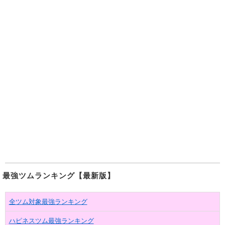
最強ツムランキング【最新版】
全ツム対象最強ランキング
ハピネスツム最強ランキング