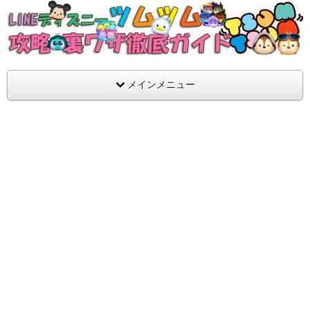
支持率No1！痒いところに手が届くツムツム攻略サイト！新ツム
ラ評価も丁寧に解説！ツムツムを120％楽しめるサイトを目指し
LINEディズニー ツムツム攻略・裏ワザ徹
メインメニュー