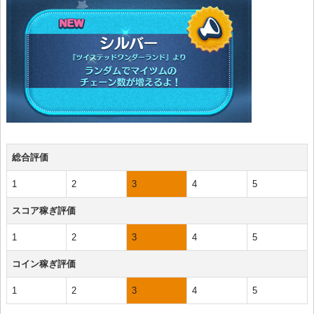
総合評価
1
2
3
4
5
スコア稼ぎ評価
1
2
3
4
5
コイン稼ぎ評価
1
2
3
4
5