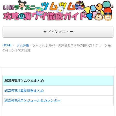
支持率No1！痒いところに手が届くツムツム攻略サイト！新ツム
ラ評価も丁寧に解説！ツムツムを120％楽しめるサイトを目指し
LINEディズニー ツムツム攻略・裏ワザ徹
メインメニュー
HOME
ツム評価
ツムツム シルバーの評価とスキルの使い方！チェーン系
のイベントで大活躍
2026年8月ツムツムまとめ
2026年8月最新情報まとめ
2026年8月スケジュール＆カレンダー