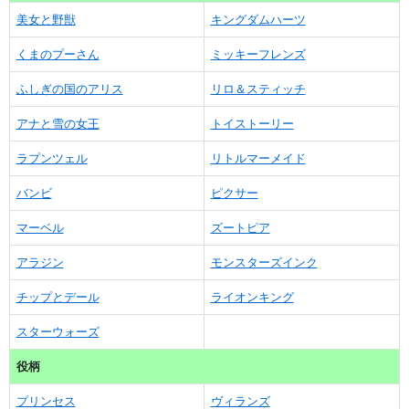
美女と野獣
キングダムハーツ
くまのプーさん
ミッキーフレンズ
ふしぎの国のアリス
リロ＆スティッチ
アナと雪の女王
トイストーリー
ラプンツェル
リトルマーメイド
バンビ
ピクサー
マーベル
ズートピア
アラジン
モンスターズインク
チップとデール
ライオンキング
スターウォーズ
役柄
プリンセス
ヴィランズ