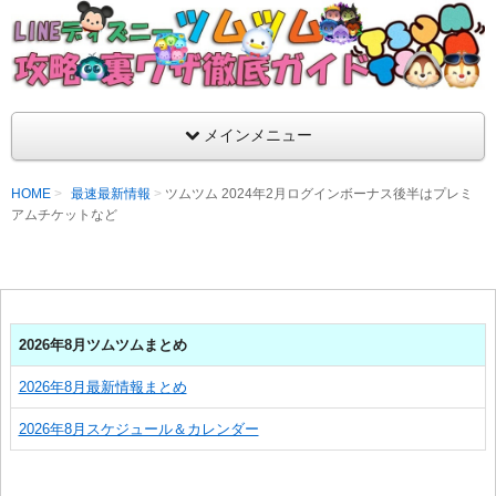
支持率No1！痒いところに手が届くツムツム攻略サイト！新ツム
ラ評価も丁寧に解説！ツムツムを120％楽しめるサイトを目指し
LINEディズニー ツムツム攻略・裏ワザ徹
メインメニュー
HOME
最速最新情報
ツムツム 2024年2月ログインボーナス後半はプレミ
アムチケットなど
2026年8月ツムツムまとめ
2026年8月最新情報まとめ
2026年8月スケジュール＆カレンダー