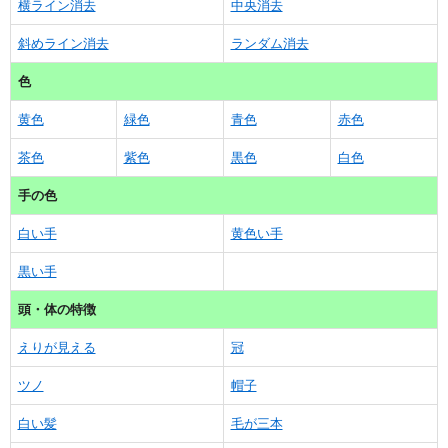
横ライン消去
中央消去
斜めライン消去
ランダム消去
色
黄色
緑色
青色
赤色
茶色
紫色
黒色
白色
手の色
白い手
黄色い手
黒い手
頭・体の特徴
えりが見える
冠
ツノ
帽子
白い髪
毛が三本