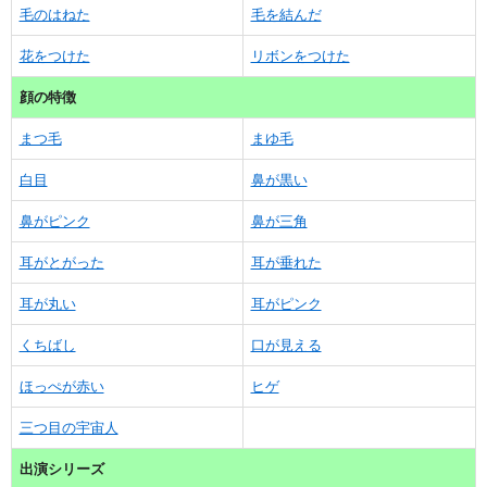
毛のはねた
毛を結んだ
花をつけた
リボンをつけた
顔の特徴
まつ毛
まゆ毛
白目
鼻が黒い
鼻がピンク
鼻が三角
耳がとがった
耳が垂れた
耳が丸い
耳がピンク
くちばし
口が見える
ほっぺが赤い
ヒゲ
三つ目の宇宙人
出演シリーズ