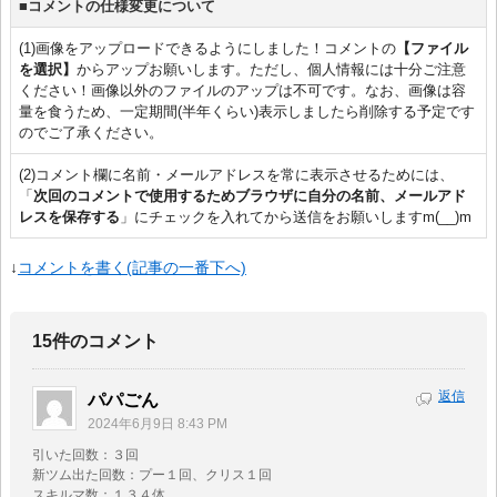
■コメントの仕様変更について
(1)画像をアップロードできるようにしました！コメントの
【ファイル
を選択】
からアップお願いします。ただし、個人情報には十分ご注意
ください！画像以外のファイルのアップは不可です。なお、画像は容
量を食うため、一定期間(半年くらい)表示しましたら削除する予定です
のでご了承ください。
(2)コメント欄に名前・メールアドレスを常に表示させるためには、
「
次回のコメントで使用するためブラウザに自分の名前、メールアド
レスを保存する
」にチェックを入れてから送信をお願いしますm(__)m
↓
コメントを書く(記事の一番下へ)
15件のコメント
返信
パパごん
2024年6月9日 8:43 PM
引いた回数：３回
新ツム出た回数：プー１回、クリス１回
スキルマ数：１３４体