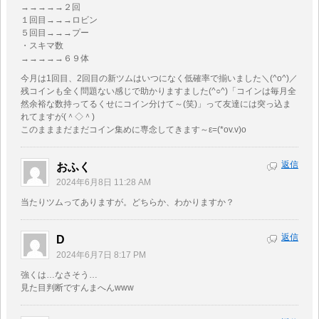
→→→→→２回
１回目→→→ロビン
５回目→→→プー
・スキマ数
→→→→→６９体
今月は1回目、2回目の新ツムはいつになく低確率で揃いました＼(^o^)／
残コインも全く問題ない感じで助かりますました(^○^)「コインは毎月全
然余裕な数持ってるくせにコイン分けて～(笑)」って友達には突っ込ま
れてますが(＾◇＾)
このまままだまだコイン集めに専念してきます～ε=(*ov.v)o
返信
おふく
2024年6月8日 11:28 AM
当たりツムってありますが。どちらか、わかりますか？
返信
D
2024年6月7日 8:17 PM
強くは…なさそう…
見た目判断ですんまへんwww