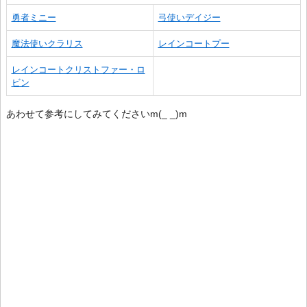
勇者ミニー
弓使いデイジー
魔法使いクラリス
レインコートプー
レインコートクリストファー・ロ
ビン
あわせて参考にしてみてくださいm(_ _)m