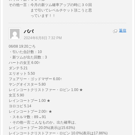
その他一言：今月の新ツム確率アップの時に３０回
まで引いてレベルチケット頂こうと思
っています！！
返信
パパ
2024年6月8日 7:32 PM
06/08 19:20ごろ
・引いた合計数：10
・新ツムが出た回数：3
ハートの女王 6.00↑
ダンテ 5.21
エリオット 5.50
フェアリー・ゴッドマザー 6.00↑
ヤングオイスター 5.80
レインコートクリストファー・ロビン 1.00 ★
女王 5.90
レインコートプー 1.00 ★
ヨロコビ 5.14
レインコートプー 2.00↑ ★
・スキルマ数：89→91
・その他一言:こんなものか。出た確率は、
レインコートプー 20.0%(表示は15.63%)
レインコートクリストファー・ロビン 10.0%(表示は17.86%)