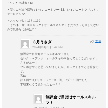
・引いた合計数：61
・新ツムが出た回数：レインコートプー×32、レインコートクリストフ
ァーロビン×29
・スキルマ数：137→139
・その他一言:1回目セレクトオールスキルマ＋まだガチャも回してない
ので気持ちに余裕が^ ^
返信
３月うさぎ
2024年6月8日 3:42 PM
無課金で目指せオールスキルマ！さん
セレクト＋プレボ オールスキルマおめでとうございます。
さすがぁ〜！！
プレボはやると思っていましたが、セレクトまでとは驚きで
す。
私は
計４回でRクリストファー×３回、Rプー×1回でした。
常駐来なくて良かったぁ〜！！
無課金で目指せオールスキル
マ！