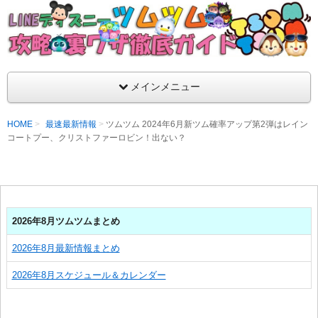
支持率No1！痒いところに手が届くツムツム攻略サイト！新ツム
ラ評価も丁寧に解説！ツムツムを120％楽しめるサイトを目指し
LINEディズニー ツムツム攻略・裏ワザ徹
メインメニュー
HOME
最速最新情報
ツムツム 2024年6月新ツム確率アップ第2弾はレイン
コートプー、クリストファーロビン！出ない？
2026年8月ツムツムまとめ
2026年8月最新情報まとめ
2026年8月スケジュール＆カレンダー