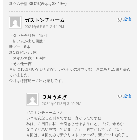
新ツム合計 30.0%(表示は33.49%)
返信
ガストンチャーム
2024年6月8日 2:44 PM
・引いた合計数：15回
・新ツムが出た回数：
新プー：8体
新Cロビン：7体
・スキルマ数：134体
・その他一言:
月初に15回引いていたので、レベチケのオマケ欲しさにあと15回と決め
ていました。
今月はほぼ均一に出た感じです。
返信
３月うさぎ
2024年6月8日 3:49 PM
ガストンチャームさん
いつも安定した引きですね。良かったですね。
私は、２回目に私に全引きさせるようにと、「姫」来るか
な？？と思い覚悟していましたが、肩すかしでした（笑）
今回は、４回のみで新クリストファー×3、新プー×1で終了し